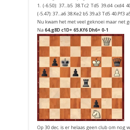
1. (-6.50): 37…b5 38.Tc2 Td5 39.d4 cxd4 4
(-5.47): 37…a6 38.Ke2 b5 39.a3 Td5 40.Pf3 
Nu kwam het met veel geknoei maar net g
Na
64.g8D c1D+ 65.Kf6 Dh6+ 0-1
Op 30 dec. is er helaas geen club om nog wa