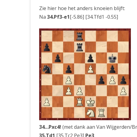
Zie hier hoe het anders knoeien blijft:
Na
34.Pf3-e1
[-5.86] [34.Tfd1 -0.55]
34…Pxc4!
(met dank aan Van Wijgerden/Bru
35.Td1
[35.Tc2 Pe3]
Pe3