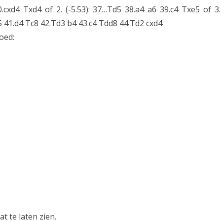
0.cxd4 Txd4 of 2. (-5.53): 37…Td5 38.a4 a6 39.c4 Txe5 of 3.
a5 41.d4 Tc8 42.Td3 b4 43.c4 Tdd8 44.Td2 cxd4
oed:
t te laten zien.