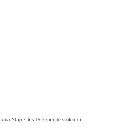
s
e
n
1
–
E
m
a
n
u
e
nia, Stap 3, les 15 Gepende stukken)
l