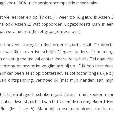
eugd voor 100% in de seniorencompetitie meedraaien.
t
b
viel eerder en op 17 dec. j.l. weer op. Al gauw is Assen 3
e
rna ook Assen 2. Wat topborden uitgezonderd. Dan is een
aat werd het nu? (Ik eet graag om zes uur.)
r
i
 hoeveel strategisch denken er in partijen zit. De directe
c
et wat Rieks over Ivo schrijft: “Tegenstanders die hem nog
h
er een geheime val achter iedere zet schuilt. Tel daar zijn
sprong en mysterieuze glimlach bij op …” Ik heb hem deze
t
 linker been. Niet op doktersadvies (of toch?; ongelukje bij
v
ng van ontspanning, vermoed ik (met mijn handen aan mijn
a
n
jd bij strategisch schaken gaat zitten in het zoeken naar
riaal c.q. kwetsbaarheid van het vreemde en omgekeerd. Het
R
-Plus (les 1 en 5). Maar dit consequent doen, tot in de
i