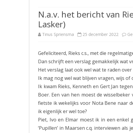
JUBILEUMBIJEENKOMST
KNSB-COMP
N.a.v. het bericht van R
JUBILEUMVIERKAMPEN
UITSLAGEN
NOSBO-CO
Lasker)
INTERNE C
Tinus Spriensma
25 december 2022
Ge
Gefeliciteerd, Rieks c.s., met die regelmat
Dan schrijft een verslag gemakkelijk wat vr
Het verslag laat ook wel wat te raden over 
Ik mag nog wel wat blijven vragen, wijs of
Ik kwam Rieks, Kenneth en Gert Jan tegen
Boer. Een van hen moest de wisselbeker v
fietste ik wekelijks voor Nota Bene naar d
ik eigenlijk er wel toe?
Piet, Ivo en Elmar moest ik in een enkel 
‘Pupillen’ in Maarsen c.q. interviewen als