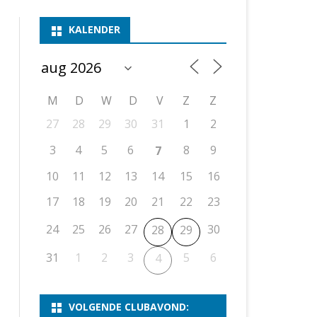
ASSEN 1
BSSK ASSEN
DEELNEMERSLIJST 2026
2026
B
KALENDER
ASSEN 2
ASSEN I
OPEN DRENTSE TOERNOOIEN
UITSLAGEN 2025
WEEKENDTOERNOOI
G
ASSEN 3
ASSEN II
KNSB-COMPETITIE
VERSLAG 2024
JEUGDTOERNOOI
E
NOSBO-BEKER
NOSBO-COMPETITIE
OPEN
P
M
D
W
D
V
Z
Z
UITSLAGEN 2024
RAPIDTOERNOOI
27
28
29
30
31
1
2
KNSB-JEUGDCOMPETITIE
T/M 1900
UITSLAGEN 2023
3
4
5
6
8
9
7
T/M 1700
10
11
12
13
14
15
16
17
18
19
20
21
22
23
ERS VAN SCHAAKCLUB
24
25
26
27
30
28
29
31
1
2
3
5
6
4
VOLGENDE CLUBAVOND: