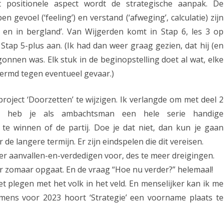
 positionele aspect wordt de strategische aanpak. De
e
gevoel (‘feeling’) en verstand (‘afweging’, calculatie) zijn
k
 en in bergland’. Van Wijgerden komt in Stap 6, les 3 op
n Stap 5-plus aan. (Ik had dan weer graag gezien, dat hij (en
s
egonnen was. Elk stuk in de beginopstelling doet al wat, elke
(
ermd tegen eventueel gevaar.)
v
roject ‘Doorzetten’ te wijzigen. Ik verlangde om met deel 2
e
tiek heb je als ambachtsman een hele serie handige
r
e winnen of de partij. Doe je dat niet, dan kun je gaan
s
de langere termijn. Er zijn eindspelen die dit vereisen.
l
der aanvallen-en-verdedigen voor, des te meer dreigingen.
er zomaar opgaat. En de vraag “Hoe nu verder?” helemaal!
a
et plegen met het volk in het veld. En menselijker kan ik me
g
mens voor 2023 hoort ‘Strategie’ een voorname plaats te
A
s