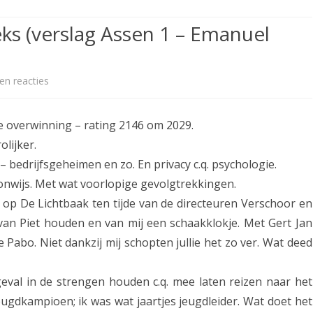
ETITIE
2025-2026
30-MINUTEN-COMPETITIE 2025-
KNSB-COMPETITIE
SNELSCHAAKKAMPIOENSCHAP
ieks (verslag Assen 1 – Emanuel
2026
MPETITIE
2025-2026
2025-2026
NOSBO-COMPETITIE
NOTABENE-COMPETITIE 2025-
OMPETITIES
2025-2026
RAPIDKAMPIOENSCHAP 2025-
HISTORIE
2026
en reacties
o
2026
SNELSCHAAKKAMPIOENSCHAP
p
SPEELSCHEMA
JEUGD 2025-2026
ige overwinning – rating 2146 om 2029.
N
KNSB-RATINGLIJST
olijker.
SPEELSCHEMA JEUGD
.
– bedrijfsgeheimen en zo. En privacy c.q. psychologie.
ERELIJST SENIOREN
KNSB-JEUGDRATINGLIJST
a
 onwijs. Met wat voorlopige gevolgtrekkingen.
 op De Lichtbaak ten tijde van de directeuren Verschoor en
.
NEDERLANDSE
DEELNEM
an Piet houden en van mij een schaakklokje. Met Gert Jan
JEUGDKAMPIOENSCHAPPEN
ASSEN
v
e Pabo. Niet dankzij mij schopten jullie het zo ver. Wat deed
ERELIJST JEUGD
.
h
geval in de strengen houden c.q. mee laten reizen naar het
 jeugdkampioen; ik was wat jaartjes jeugdleider. Wat doet het
e