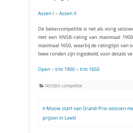
Assen I
–
Assen II
De bekercompetitie is net als vorig seizoe
met een KNSB-rating van maximaal 1900
maximaal 1650, waarbij de ratinglijst va
twee ronden zijn ingedeeld; voor details ve
Open
–
t/m 1900
–
t/m 1650
NOSBO-competitie
Bericht
Mooie start van Grand-Prix-seizoen me
navigatie
prijzen in Leek!