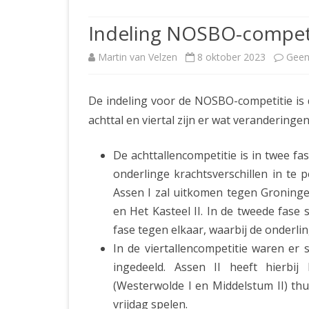
JUBILEUMBIJEENKOMST
KNSB-COMP
Indeling NOSBO-competi
JUBILEUMVIERKAMPEN
UITSLAGEN
NOSBO-CO
Martin van Velzen
8 oktober 2023
Geen
INTERNE C
De indeling voor de NOSBO-competitie is
achttal en viertal zijn er wat veranderinge
De achttallencompetitie is in twee f
onderlinge krachtsverschillen in te 
Assen I zal uitkomen tegen Groninge
en Het Kasteel II. In de tweede fase 
fase tegen elkaar, waarbij de onderl
In de viertallencompetitie waren er s
ingedeeld. Assen II heeft hierbi
(Westerwolde I en Middelstum II) thu
vrijdag spelen.