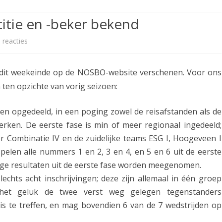
ETITIE
2025-2026
30-MINUTEN-COMPETITIE 2025-
KNSB-COMPETITIE
SNELSCHAAKKAMPIOENSCHAP
tie en -beker bekend
2026
MPETITIE
2025-2026
2025-2026
NOSBO-COMPETITIE
NOTABENE-COMPETITIE 2025-
 reacties
o
OMPETITIES
2025-2026
RAPIDKAMPIOENSCHAP 2025-
HISTORIE
2026
p
2026
 dit weekeinde op de NOSBO-website verschenen. Voor ons
SNELSCHAAKKAMPIOENSCHAP
I
SPEELSCHEMA
JEUGD 2025-2026
n ten opzichte van vorig seizoen:
n
KNSB-RATINGLIJST
SPEELSCHEMA JEUGD
d
asen opgedeeld, in een poging zowel de reisafstanden als de
ERELIJST SENIOREN
perken. De eerste fase is min of meer regionaal ingedeeld;
KNSB-JEUGDRATINGLIJST
e
r Combinatie IV en de zuidelijke teams ESG I, Hoogeveen I
l
NEDERLANDSE
DEELNEM
spelen alle nummers 1 en 2, 3 en 4, en 5 en 6 uit de eerste
JEUGDKAMPIOENSCHAPPEN
ASSEN
i
inge resultaten uit de eerste fase worden meegenomen.
lechts acht inschrijvingen; deze zijn allemaal in één groep
ERELIJST JEUGD
n
j het geluk de twee verst weg gelegen tegenstanders
g
is te treffen, en mag bovendien 6 van de 7 wedstrijden op
N