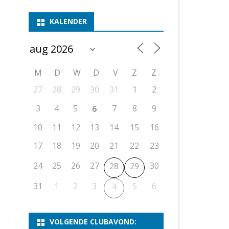
ASSEN 1
BSSK ASSEN
DEELNEMERSLIJST 2026
2026
B
KALENDER
ASSEN 2
ASSEN I
OPEN DRENTSE TOERNOOIEN
UITSLAGEN 2025
WEEKENDTOERNOOI
G
ASSEN 3
ASSEN II
KNSB-COMPETITIE
VERSLAG 2024
JEUGDTOERNOOI
E
NOSBO-BEKER
NOSBO-COMPETITIE
OPEN
P
M
D
W
D
V
Z
Z
UITSLAGEN 2024
RAPIDTOERNOOI
27
28
29
30
31
1
2
KNSB-JEUGDCOMPETITIE
T/M 1900
UITSLAGEN 2023
3
4
5
7
8
9
6
T/M 1700
10
11
12
13
14
15
16
17
18
19
20
21
22
23
ERS VAN SCHAAKCLUB
24
25
26
27
30
28
29
31
1
2
3
5
6
4
VOLGENDE CLUBAVOND: