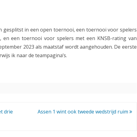
O
S
B
n gesplitst in een open toernooi, een toernooi voor spelers
, en een toernooi voor spelers met een KNSB-rating van
O
n september 2023 als maatstaf wordt aangehouden. De eerste
-
rwijs ik naar de teampagina’s.
c
o
m
p
e
t drie
Assen 1 wint ook tweede wedstrijd ruim
t
i
t