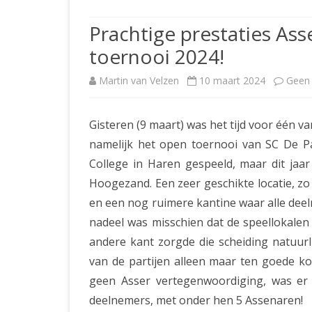
JUBILEUMBIJEENKOMST
KNSB-COMP
Prachtige prestaties As
JUBILEUMVIERKAMPEN
UITSLAGEN
NOSBO-CO
toernooi 2024!
INTERNE C
Martin van Velzen
10 maart 2024
Geen 
Gisteren (9 maart) was het tijd voor één 
namelijk het open toernooi van SC De Pa
College in Haren gespeeld, maar dit jaar
Hoogezand. Een zeer geschikte locatie, zo
en een nog ruimere kantine waar alle dee
nadeel was misschien dat de speellokalen
andere kant zorgde die scheiding natuurli
van de partijen alleen maar ten goede 
geen Asser vertegenwoordiging, was e
deelnemers, met onder hen 5 Assenaren!