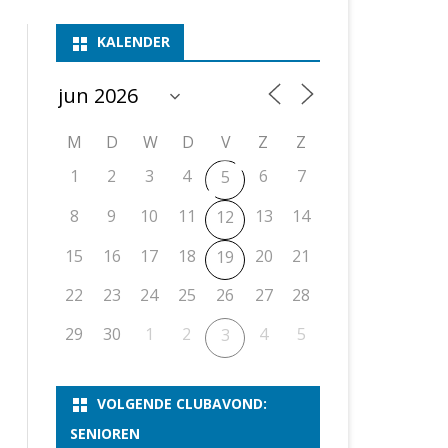
ASSEN 1
BSSK ASSEN
DEELNEMERSLIJST 2026
2026
B
KALENDER
ASSEN 2
ASSEN I
OPEN DRENTSE TOERNOOIEN
UITSLAGEN 2025
WEEKENDTOERNOOI
G
ASSEN 3
ASSEN II
KNSB-COMPETITIE
VERSLAG 2024
JEUGDTOERNOOI
E
NOSBO-BEKER
NOSBO-COMPETITIE
OPEN
P
M
D
W
D
V
Z
Z
UITSLAGEN 2024
RAPIDTOERNOOI
1
2
3
4
6
7
5
KNSB-JEUGDCOMPETITIE
T/M 1900
UITSLAGEN 2023
8
9
10
11
13
14
12
T/M 1700
15
16
17
18
20
21
19
22
23
24
25
26
27
28
ERS VAN SCHAAKCLUB
29
30
1
2
4
5
3
VOLGENDE CLUBAVOND:
SENIOREN