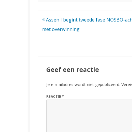
Bericht
Assen I begint tweede fase NOSBO-ach
navigatie
met overwinning
Geef een reactie
Je e-mailadres wordt niet gepubliceerd.
Verei
REACTIE
*