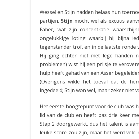
Wessel en Stijn hadden helaas hun toerno
partijen.
Stijn
mocht wel als excuus aanvo
Faber, wat zijn concentratie waarschij
ongelukkige loting waarbij hij bijna i
tegenstander trof, en in de laatste ronde w
Hij ging echter niet met lege handen n
problemen) wist hij een prijsje te verover
hulp heeft gehad van een Asser begeleide
(Overigens wilde het toeval dat de he
ingedeeld; Stijn won wel, maar zeker niet va
Het eerste hoogtepunt voor de club was 
lid van de club en heeft pas drie keer m
Stap 2 doorgewerkt, dus het talent is aa
leuke score zou zijn, maar het werd vele