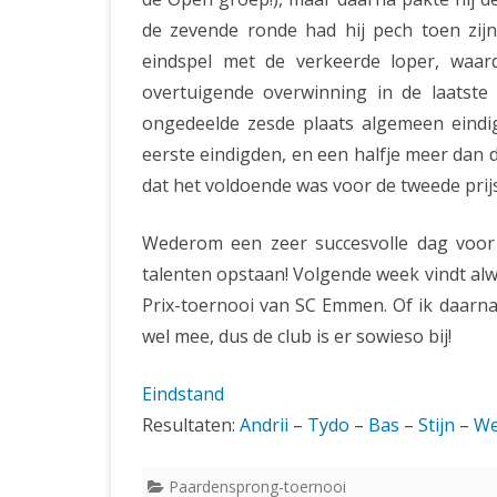
de zevende ronde had hij pech toen zij
eindspel met de verkeerde loper, waa
overtuigende overwinning in de laatste
ongedeelde zesde plaats algemeen eindigd
eerste eindigden, en een halfje meer dan 
dat het voldoende was voor de tweede prijs
Wederom een zeer succesvolle dag voor 
talenten opstaan! Volgende week vindt alw
Prix-toernooi van SC Emmen. Of ik daarna
wel mee, dus de club is er sowieso bij!
Eindstand
Resultaten:
Andrii
–
Tydo
–
Bas
–
Stijn
–
We
Paardensprong-toernooi