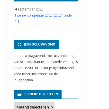
4 september 2026:
Interne competitie 2026-2027 ronde
1.1
JEUGDCLUBAVOND
Iedere vrijdagavond, met uitzondering
van schoolvakanties en Goede Vrijdag, is
er van 19:00 tot 20:00 jeugdclubavond.
Voor meer informatie zie
de
jeugdpagina
.
EERDERE BERICHTEN
E
e