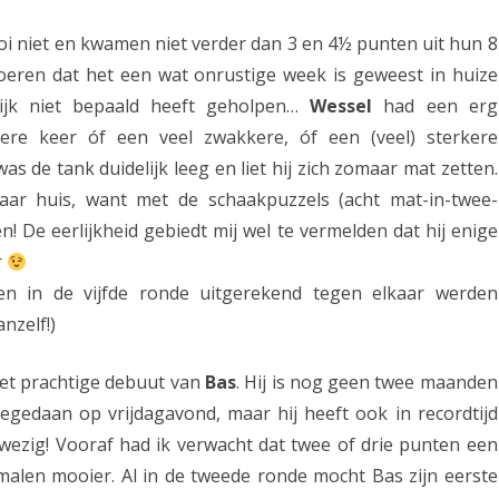
e
oi niet en kwamen niet verder dan 3 en 4½ punten uit hun 8
p
eren dat het een wat onrustige week is geweest in huize
r
nlijk niet bepaald heeft geholpen…
Wessel
had een erg
edere keer óf een veel zwakkere, óf een (veel) sterkere
e
as de tank duidelijk leeg en liet hij zich zomaar mat zetten.
s
aar huis, want met de schaakpuzzels (acht mat-in-twee-
t
en! De eerlijkheid gebiedt mij wel te vermelden dat hij enige
a
r
ren in de vijfde ronde uitgerekend tegen elkaar werden
t
nzelf!)
i
e
het prachtige debuut van
Bas
. Hij is nog geen twee maanden
s
eegedaan op vrijdagavond, maar hij heeft ook in recordtijd
nwezig! Vooraf had ik verwacht dat twee of drie punten een
A
 malen mooier. Al in de tweede ronde mocht Bas zijn eerste
s