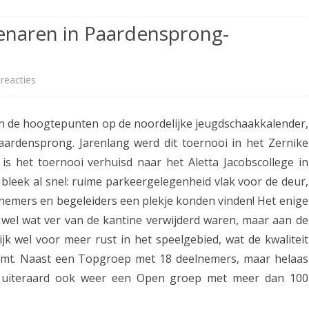
ETITIE
2025-2026
30-MINUTEN-COMPETITIE 2025-
KNSB-COMPETITIE
SNELSCHAAKKAMPIOENSCHAP
senaren in Paardensprong-
2026
MPETITIE
2025-2026
2025-2026
NOSBO-COMPETITIE
NOTABENE-COMPETITIE 2025-
OMPETITIES
2025-2026
RAPIDKAMPIOENSCHAP 2025-
HISTORIE
2026
reacties
o
2026
SNELSCHAAKKAMPIOENSCHAP
p
SPEELSCHEMA
JEUGD 2025-2026
van de hoogtepunten op de noordelijke jeugdschaakkalender,
P
KNSB-RATINGLIJST
ardensprong. Jarenlang werd dit toernooi in het Zernike
SPEELSCHEMA JEUGD
r
 is het toernooi verhuisd naar het Aletta Jacobscollege in
ERELIJST SENIOREN
KNSB-JEUGDRATINGLIJST
a
 bleek al snel: ruime parkeergelegenheid vlak voor de deur,
lnemers en begeleiders een plekje konden vinden! Het enige
c
NEDERLANDSE
DEELNEM
 wel wat ver van de kantine verwijderd waren, maar aan de
JEUGDKAMPIOENSCHAPPEN
ASSEN
h
jk wel voor meer rust in het speelgebied, wat de kwaliteit
ERELIJST JEUGD
t
komt. Naast een Topgroep met 18 deelnemers, maar helaas
i
r uiteraard ook weer een Open groep met meer dan 100
g