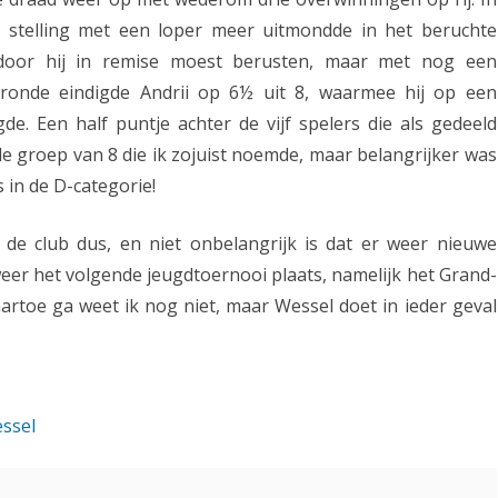
n stelling met een loper meer uitmondde in het beruchte
d
rdoor hij in remise moest berusten, maar met nog een
e
 ronde eindigde Andrii op 6½ uit 8, waarmee hij op een
n
e. Een half puntje achter de vijf spelers die als gedeeld
s
de groep van 8 die ik zojuist noemde, maar belangrijker was
 in de D-categorie!
p
r
de club dus, en niet onbelangrijk is dat er weer nieuwe
o
eer het volgende jeugdtoernooi plaats, namelijk het Grand-
artoe ga weet ik nog niet, maar Wessel doet in ieder geval
n
g
-
ssel
t
o