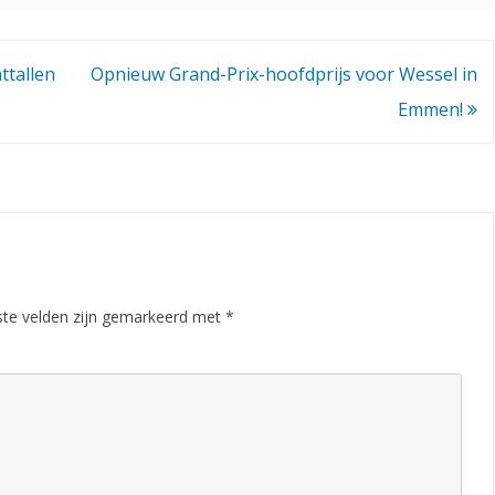
e
r
ttallen
Opnieuw Grand-Prix-hoofdprijs voor Wessel in
n
Emmen!
o
o
i
2
0
2
ste velden zijn gemarkeerd met
*
4
!