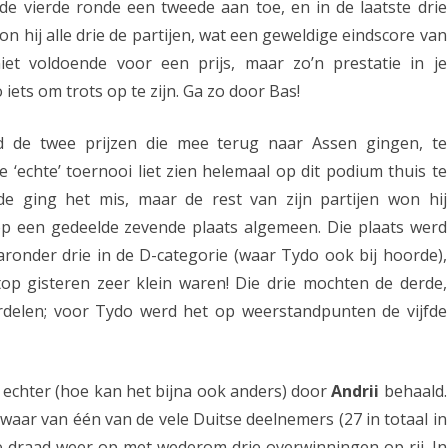
 de vierde ronde een tweede aan toe, en in de laatste drie
s
 hij alle drie de partijen, wat een geweldige eindscore van
e
iet voldoende voor een prijs, maar zo’n prestatie in je
 iets om trots op te zijn. Ga zo door Bas!
n
a
 de twee prijzen die mee terug naar Assen gingen, te
r
de ‘echte’ toernooi liet zien helemaal op dit podium thuis te
de ging het mis, maar de rest van zijn partijen won hij
e
 op een gedeelde zevende plaats algemeen. Die plaats werd
n
aronder drie in de D-categorie (waar Tydo ook bij hoorde),
i
 top gisteren zeer klein waren! Die drie mochten de derde,
n
verdelen; voor Tydo werd het op weerstandpunten de vijfde
P
a
 echter (hoe kan het bijna ook anders) door
Andrii
behaald.
a
swaar van één van de vele Duitse deelnemers (27 in totaal in
r
e draad weer op met wederom drie overwinningen op rij. In