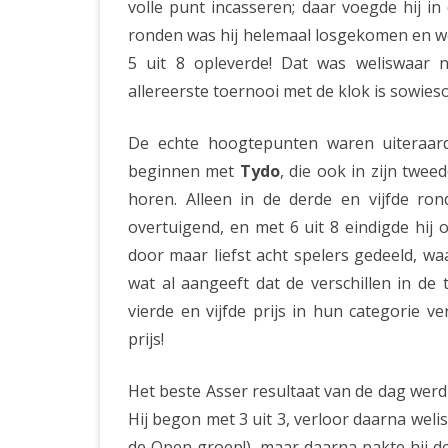
volle punt incasseren; daar voegde hij in
ronden was hij helemaal losgekomen en won
5 uit 8 opleverde! Dat was weliswaar n
allereerste toernooi met de klok is sowieso
De echte hoogtepunten waren uiteraard
beginnen met
Tydo
, die ook in zijn twee
horen. Alleen in de derde en vijfde ron
overtuigend, en met 6 uit 8 eindigde hij
door maar liefst acht spelers gedeeld, wa
wat al aangeeft dat de verschillen in de
vierde en vijfde prijs in hun categorie 
prijs!
Het beste Asser resultaat van de dag werd
Hij begon met 3 uit 3, verloor daarna weli
de Open groep!), maar daarna pakte hij d