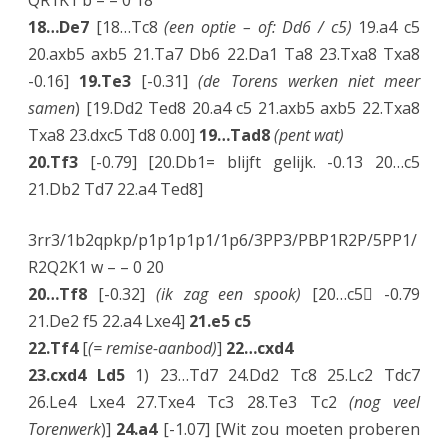
QR1K1 b – – 0 18
18…De7
[18…Tc8
(een optie – of: Dd6 / c5)
19.a4 c5
20.axb5 axb5 21.Ta7 Db6 22.Da1 Ta8 23.Txa8 Txa8
-0.16]
19.Te3
[-0.31]
(de Torens werken niet meer
samen
) [19.Dd2 Ted8 20.a4 c5 21.axb5 axb5 22.Txa8
Txa8 23.dxc5 Td8 0.00]
19…Tad8
(pent wat)
20.Tf3
[-0.79] [20.Db1= blijft gelijk. -0.13 20…c5
21.Db2 Td7 22.a4 Ted8]
3rr3/1b2qpkp/p1p1p1p1/1p6/3PP3/PBP1R2P/5PP1/
R2Q2K1 w – – 0 20
20…Tf8
[-0.32]
(ik zag een spook)
[20…c5 -0.79
21.De2 f5 22.a4 Lxe4]
21.e5 c5
22.Tf4
[
(= remise-aanbod)
]
22…cxd4
23.cxd4 Ld5
1) 23…Td7 24.Dd2 Tc8 25.Lc2 Tdc7
26.Le4 Lxe4 27.Txe4 Tc3 28.Te3 Tc2
(nog veel
Torenwerk
)]
24.a4
[-1.07] [Wit zou moeten proberen