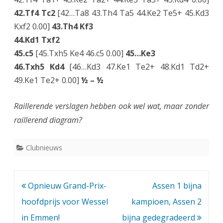
42.Tf4 Tc2
[42…Ta8 43.Th4 Ta5 44.Ke2 Te5+ 45.Kd3
Kxf2 0.00]
43.Th4 Kf3
44.Kd1 Txf2
45.c5
[45.Txh5 Ke4 46.c5 0.00]
45…Ke3
46.Txh5 Kd4
[46…Kd3 47.Ke1 Te2+ 48.Kd1 Td2+
49.Ke1 Te2+ 0.00]
½ – ½
Raillerende verslagen hebben ook wel wat, maar zonder
raillerend diagram?
Clubnieuws
Bericht
Opnieuw Grand-Prix-
Assen 1 bijna
navigatie
hoofdprijs voor Wessel
kampioen, Assen 2
in Emmen!
bijna gedegradeerd