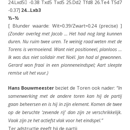
24.Lxd5 -0.38 Txd5 Txd5 25.Dd2 Tfd8 26.Te4 T5d7
-0.37]
24…Lxb3
½–½
[ Blunder waarde: Wit=0.39/Zwart=0.24 (precise) ]
(Zonder overleg met Jacob … Het had nog lang kunnen
duren. Nu ruim twee uren. Te weinig raad weten met de
Torens is vermoeiend. Want niet positioneel, planloos …
Ik was dus niet solidair met Noël. Jan had al gewonnen.
Gerard won fraai in een pionneneindspel; Aart sleepte
remise uit het vuur.)
Hans Bouwmeester
beziet de Toren ook nader:
“In
samenwerking met de andere toren kan hij de partij
gaan beheersen en is hij in zijn element. Komen de twee
op de beruchte ‘zevende rij’ dan zijn ze verschrikkelijk.
Vaak zijn ze het actiefst vlak voor het eindspel.”
Ter adstructie geeft hij de partij