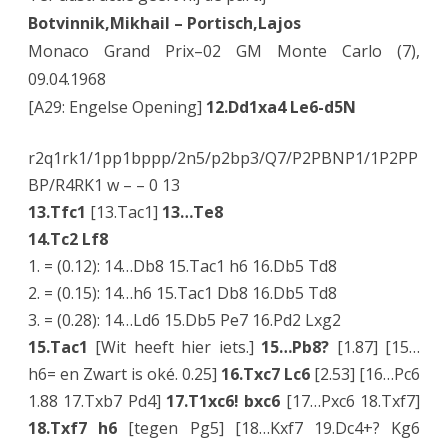
Botvinnik,Mikhail – Portisch,Lajos
Monaco Grand Prix–02 GM Monte Carlo (7),
09.04.1968
[A29: Engelse Opening]
12.Dd1xa4 Le6-d5N
r2q1rk1/1pp1bppp/2n5/p2bp3/Q7/P2PBNP1/1P2PP
BP/R4RK1 w – – 0 13
13.Tfc1
[13.Tac1]
13…Te8
14.Tc2 Lf8
1. = (0.12): 14…Db8 15.Tac1 h6 16.Db5 Td8
2. = (0.15): 14…h6 15.Tac1 Db8 16.Db5 Td8
3. = (0.28): 14…Ld6 15.Db5 Pe7 16.Pd2 Lxg2
15.Tac1
[Wit heeft hier iets.]
15…Pb8?
[1.87] [15…
h6= en Zwart is oké. 0.25]
16.Txc7 Lc6
[2.53] [16…Pc6
1.88 17.Txb7 Pd4]
17.T1xc6! bxc6
[17…Pxc6 18.Txf7]
18.Txf7 h6
[tegen Pg5] [18…Kxf7 19.Dc4+? Kg6