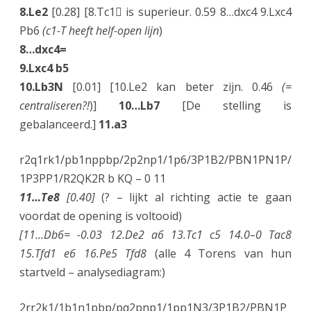
D
8.Le2
[0.28] [8.Tc1 is superieur. 0.59 8…dxc4 9.Lxc4
Pb6
(c1-T heeft helf-open lijn
)
e
8…dxc4=
T
9.Lxc4 b5
o
10.Lb3N
[0.01] [10.Le2 kan beter zijn. 0.46
(=
r
centraliseren?!
)]
10…Lb7
[De stelling is
gebalanceerd.]
11.a3
e
n
r2q1rk1/pb1nppbp/2p2np1/1p6/3P1B2/PBN1PN1P/
n
1P3PP1/R2QK2R b KQ – 0 11
11…Te8
[0.40]
(? – lijkt al richting actie te gaan
a
voordat de opening is voltooid)
d
[11…Db6= -0.03 12.De2 a6 13.Tc1 c5 14.0–0 Tac8
e
15.Tfd1 e6 16.Pe5 Tfd8
(alle 4 Torens van hun
startveld – analysediagram:)
r
b
2rr2k1/1b1n1pbp/pq2pnp1/1pp1N3/3P1B2/PBN1P