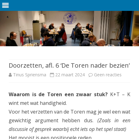
Ga
direct
naar
de
Doorzetten, afl. 6 ‘De Toren nader bezien’
inhoud
Tinus Spriensma
22 maart 2024
Geen reacties
o
p
Waarom is de Toren een zwaar stuk?
K+T – K
D
wint met wat handigheid.
o
Voor het verzetten van de Toren mag je wel een wat
o
gewichtig argument hebben dus.
(Zoals in een
discussie of gesprek waarbij echt iets op het spel staat)
r
Het mooist is een positionele reden.