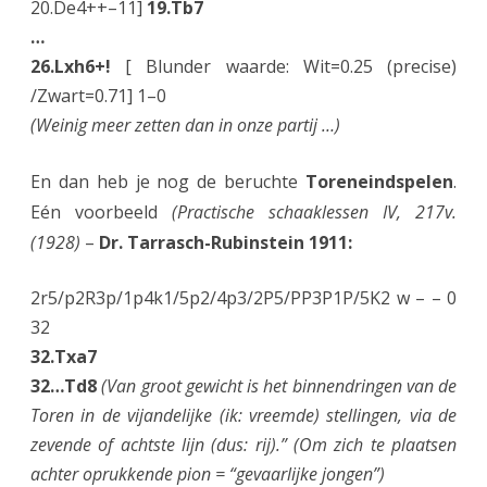
20.De4++–11]
19.Tb7
…
26.Lxh6+!
[ Blunder waarde: Wit=0.25 (precise)
/Zwart=0.71] 1–0
(Weinig meer zetten dan in onze partij …)
En dan heb je nog de beruchte
Toreneindspelen
.
Eén voorbeeld
(Practische schaaklessen IV, 217v.
(1928)
–
Dr. Tarrasch-Rubinstein 1911:
2r5/p2R3p/1p4k1/5p2/4p3/2P5/PP3P1P/5K2 w – – 0
32
32.Txa7
32…Td8
(Van groot gewicht is het binnendringen van de
Toren in de vijandelijke (ik: vreemde) stellingen, via de
zevende of achtste lijn (dus: rij).” (Om zich te plaatsen
achter oprukkende pion = “gevaarlijke jongen”)