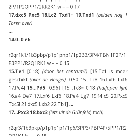
e
2P/1P2QPP1/2RR2K1 w – – 0 17
17.dxc5 Pxc5 18.Lc2 Txd1+ 19.Txd1
(beiden nog 1
z
Toren over)
i
…
e
14.0–0 e6
n
r2qr1k1/1b3pbp/p1p1pnp1/1p2B3/3P4/PBN1P2P/1
’
P3PP1/R2Q1RK1 w – – 0 15
15.Te1
[0.18]
(door het centrum?)
[15.Tc1 is meer
geschikt
(over de vleugel)
. 0.50 15…Tc8 16.Lxf6 Lxf6
17.Pe4]
15…Pd5
[0.96] [15…Tc8= 0.18
(halfopen lijn)
16.a4 De7 17.Lxf6 Lxf6 18.Pe4 Lg7 19.f4 c5 20.Pxc5
Txc5! 21.dxc5 Lxb2 22.Tb1]
…
17…Pxc3 18.bxc3
(iets uit de Grünfeld, toch)
r2qr3/1b3pkp/p1p1p1p1/1p6/3PP3/PBP4P/5PP1/R2