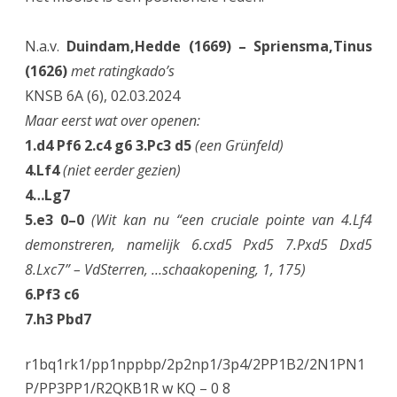
z
e
N.a.v.
Duindam,Hedde (1669) – Spriensma,Tinus
t
(1626)
met ratingkado’s
KNSB 6A (6), 02.03.2024
t
Maar eerst wat over openen:
e
1.d4 Pf6 2.c4 g6 3.Pc3 d5
(een Grünfeld)
n
4.Lf4
(niet eerder gezien)
,
4…Lg7
5.e3 0–0
(Wit kan nu “een cruciale pointe van 4.Lf4
a
demonstreren, namelijk 6.cxd5 Pxd5 7.Pxd5 Dxd5
f
8.Lxc7” – VdSterren, …schaakopening, 1, 175)
l
6.Pf3 c6
.
7.h3 Pbd7
6
r1bq1rk1/pp1nppbp/2p2np1/3p4/2PP1B2/2N1PN1
‘
P/PP3PP1/R2QKB1R w KQ – 0 8