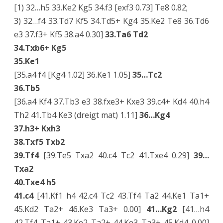
[1) 32…h5 33.Ke2 Kg5 34.f3 [exf3 0.73] Te8 0.82;
3) 32…f4 33.Td7 Kf5 34.Td5+ Kg4 35.Ke2 Te8 36.Td6
e3 37.f3+ Kf5 38.a4 0.30]
33.Ta6 Td2
34.Txb6+ Kg5
35.Ke1
[35.a4 f4 [Kg4 1.02] 36.Ke1 1.05]
35…Tc2
36.Tb5
[36.a4 Kf4 37.Tb3 e3 38.fxe3+ Kxe3 39.c4+ Kd4 40.h4
Th2 41.Tb4 Ke3 (dreigt mat) 1.11]
36…Kg4
37.h3+ Kxh3
38.Txf5 Txb2
39.Tf4
[39.Te5 Txa2 40.c4 Tc2 41.Txe4 0.29]
39…
Txa2
40.Txe4 h5
41.c4
[41.Kf1 h4 42.c4 Tc2 43.Tf4 Ta2 44.Ke1 Ta1+
45.Kd2 Ta2+ 46.Ke3 Ta3+ 0.00]
41…Kg2
[41…h4
42.Tf4 Ta1+ 43.Ke2 Ta2+ 44.Ke3 Ta3+ 45.Kd4 0.00]