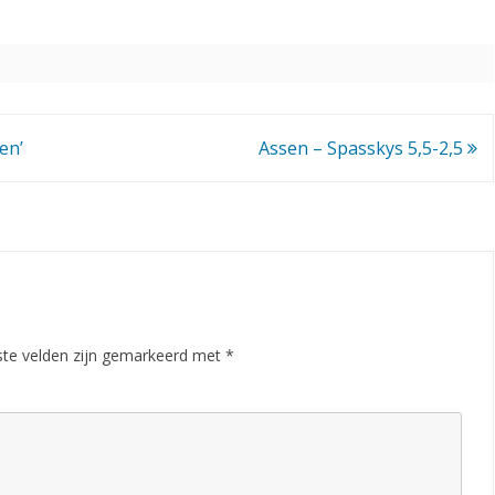
n
a
k
a
en’
Assen – Spasskys 5,5-2,5
m
p
i
o
e
ste velden zijn gemarkeerd met
*
n
,
A
s