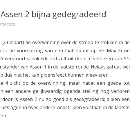
ETITIE
2025-2026
30-MINUTEN-COMPETITIE 2025-
KNSB-COMPETITIE
SNELSCHAAKKAMPIOENSCHAP
 Assen 2 bijna gedegradeerd
2026
MPETITIE
2025-2026
2025-2026
NOSBO-COMPETITIE
NOTABENE-COMPETITIE 2025-
reacties
o
OMPETITIES
2025-2026
RAPIDKAMPIOENSCHAP 2025-
HISTORIE
2026
p
2026
(23 maart) de overwinning over de streep te trekken in de
SNELSCHAAKKAMPIOENSCHAP
A
SPEELSCHEMA
JEUGD 2025-2026
ardoor de voorsprong van één matchpunt op SG Max Euwe
s
Amersfoort schakelde zichzelf uit door te verliezen van SG
KNSB-RATINGLIJST
SPEELSCHEMA JEUGD
s
stander van Assen 1 in de laatste ronde. Helaas zal dat wel
ERELIJST SENIOREN
KNSB-JEUGDRATINGLIJST
 club dus niet het kampioensfeest kunnen meevieren…
e
e 4 zicht op de overwinning, maar nadat een goede tot
n
NEDERLANDSE
DEELNEM
n een andere gelijkwaardig ogende stelling nog verloren
JEUGDKAMPIOENSCHAPPEN
ASSEN
1
rdoor is Assen 2 nu zo goed als gedegradeerd; alleen een
ERELIJST JEUGD
b
uitslagen in twee andere wedstrijden volstaan in de laatste
ven.
i
j