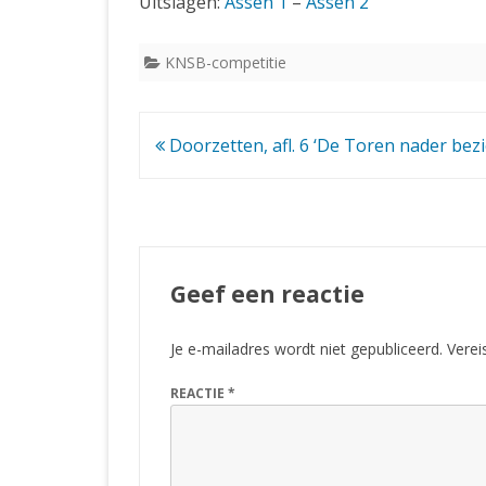
Uitslagen:
Assen 1
–
Assen 2
KNSB-competitie
Bericht
Doorzetten, afl. 6 ‘De Toren nader bezi
navigatie
Geef een reactie
Je e-mailadres wordt niet gepubliceerd.
Verei
REACTIE
*