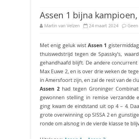
JUBILEUMBIJEENKOMST
KNSB-COMP
Assen 1 bijna kampioen,
JUBILEUMVIERKAMPEN
UITSLAGEN
NOSBO-CO
Martin van Velzen
24 maart 2024
Geen 
INTERNE C
Met enig geluk wist
Assen 1
gistermiddag 
thuiswedstrijd tegen de Spassky’s, wa
gehandhaafd blijft. De andere concurrent 
Max Euwe 2, en is over drie weken de tegen
in Amersfoort zijn, en zal de rest van de
Assen 2
had tegen Groninger Combinati
gewonnen stelling in remise verzandde e
ging kwam de eindstand uit op 4 – 4. Daa
grote overwinning op SISSA 2 en gunstige 
ronde om alsnog in de vierde klasse te blij