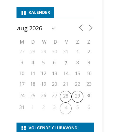
ASSEN 1
BSSK ASSEN
DEELNEMERSLIJST 2026
2026
B
KALENDER
ASSEN 2
ASSEN I
OPEN DRENTSE TOERNOOIEN
UITSLAGEN 2025
WEEKENDTOERNOOI
G
ASSEN 3
ASSEN II
KNSB-COMPETITIE
VERSLAG 2024
JEUGDTOERNOOI
E
NOSBO-BEKER
NOSBO-COMPETITIE
OPEN
P
M
D
W
D
V
Z
Z
UITSLAGEN 2024
RAPIDTOERNOOI
27
28
29
30
31
1
2
KNSB-JEUGDCOMPETITIE
T/M 1900
UITSLAGEN 2023
3
4
5
6
8
9
7
T/M 1700
10
11
12
13
14
15
16
17
18
19
20
21
22
23
ERS VAN SCHAAKCLUB
24
25
26
27
30
28
29
31
1
2
3
5
6
4
VOLGENDE CLUBAVOND: