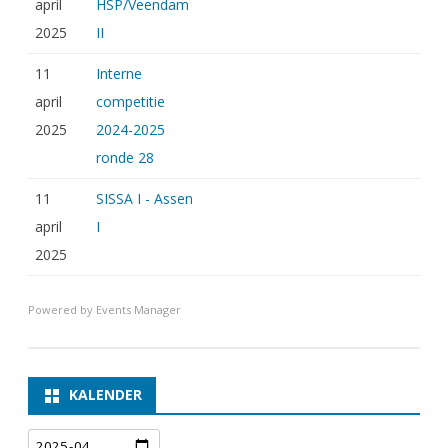
april
HSP/Veendam
2025
II
11
Interne
april
competitie
2025
2024-2025
ronde 28
11
SISSA I - Assen
april
I
2025
Powered by
Events Manager
KALENDER