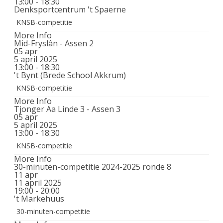
13:00 - 18:30
Denksportcentrum 't Spaerne
KNSB-competitie
More Info
Mid-Fryslân - Assen 2
05
apr
5 april 2025
13:00 - 18:30
't Bynt (Brede School Akkrum)
KNSB-competitie
More Info
Tjonger Aa Linde 3 - Assen 3
05
apr
5 april 2025
13:00 - 18:30
KNSB-competitie
More Info
30-minuten-competitie 2024-2025 ronde 8
11
apr
11 april 2025
19:00 - 20:00
't Markehuus
30-minuten-competitie