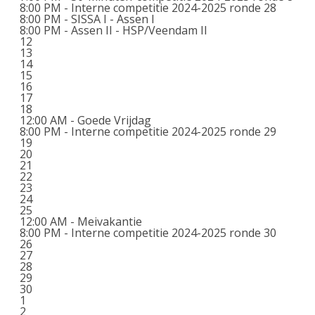
8:00 PM -
Interne competitie 2024-2025 ronde 28
8:00 PM -
SISSA I - Assen I
8:00 PM -
Assen II - HSP/Veendam II
12
13
14
15
16
17
18
12:00 AM -
Goede Vrijdag
8:00 PM -
Interne competitie 2024-2025 ronde 29
19
20
21
22
23
24
25
12:00 AM -
Meivakantie
8:00 PM -
Interne competitie 2024-2025 ronde 30
26
27
28
29
30
1
2