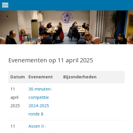
Ga
direct
naar
Evenementen op 11 april 2025
de
inhoud
Datum
Evenement
Bijzonderheden
11
30-minuten-
april
competitie
2025
2024-2025
ronde 8
11
Assen II -