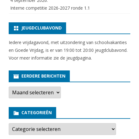
4 september 2026:
Interne competitie 2026-2027 ronde 1.1
JEUGDCLUBAVOND
Iedere vrijdagavond, met uitzondering van schoolvakanties
en Goede Vrijdag, is er van 19:00 tot 20:00 jeugdclubavond.
Voor meer informatie zie
de jeugdpagina
.
EERDERE BERICHTEN
E
e
r
d
e
CATEGORIEËN
r
e
b
C
e
a
r
t
i