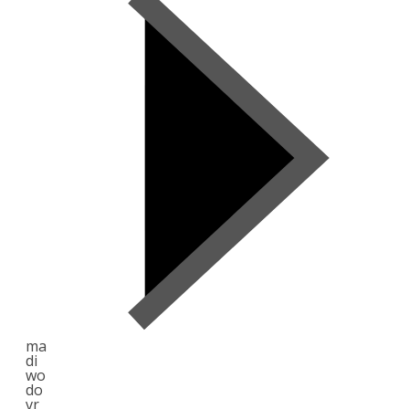
ma
di
wo
do
vr