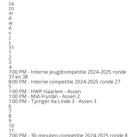
za
zo
m
d
w
d
v
z
z
31
1
2
3
4
7:00 PM -
Interne jeugdcompetitie 2024-2025 ronde
37 en 38
8:00 PM -
Interne competitie 2024-2025 ronde 27
5
1:00 PM -
HWP Haarlem - Assen
1:00 PM -
Mid-Fryslân - Assen 2
1:00 PM -
Tjonger Aa Linde 3 - Assen 3
6
7
8
9
10
11
7:00 PM -
30-minuten-competitie 2024-2025 ronde 8