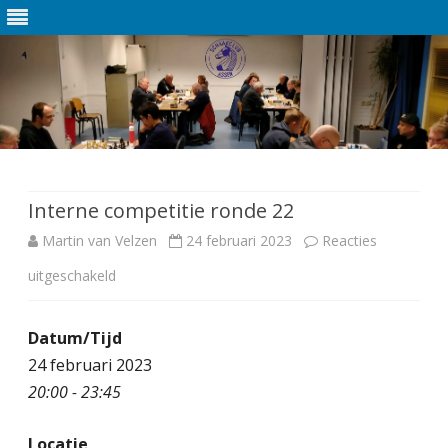
Ga
direct
naar
de
Interne competitie ronde 22
inhoud
Martin van Velzen
24 februari 2023
Reacties
uitgeschakeld
v
o
Datum/Tijd
o
24 februari 2023
r
20:00 - 23:45
I
Locatie