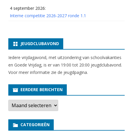
4 september 2026:
Interne competitie 2026-2027 ronde 1.1
JEUGDCLUBAVOND
Iedere vrijdagavond, met uitzondering van schoolvakanties
en Goede Vrijdag, is er van 19:00 tot 20:00 jeugdclubavond.
Voor meer informatie zie
de jeugdpagina
.
EERDERE BERICHTEN
E
e
r
d
e
CATEGORIEËN
r
e