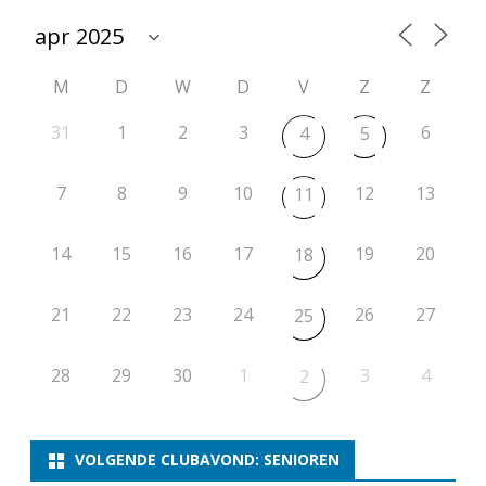
t
i
M
D
W
D
V
Z
Z
e
r
31
1
2
3
6
4
5
o
7
8
9
10
12
13
11
n
d
14
15
16
17
19
20
18
e
21
22
23
24
26
27
2
25
2
28
29
30
1
3
4
2
VOLGENDE CLUBAVOND: SENIOREN