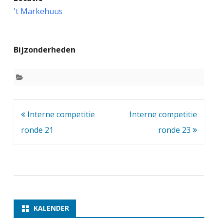
n
't Markehuus
t
e
Bijzonderheden
r
n
e
c
Bericht
Interne competitie
Interne competitie
o
navigatie
ronde 21
ronde 23
m
p
e
t
i
KALENDER