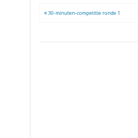
Bericht
30-minuten-competitie ronde 1
navigatie