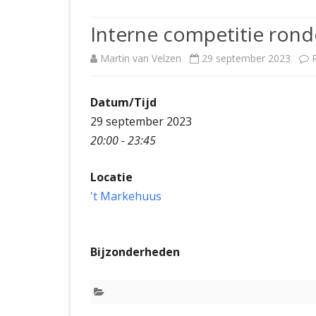
JUBILEUMBIJEENKOMST
KNSB-COMP
Interne competitie rond
JUBILEUMVIERKAMPEN
UITSLAGEN
NOSBO-CO
Martin van Velzen
29 september 2023
INTERNE C
Datum/Tijd
29 september 2023
20:00 - 23:45
Locatie
't Markehuus
Bijzonderheden