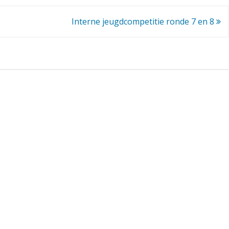
c
Interne jeugdcompetitie ronde 7 en 8
o
m
p
e
t
i
t
i
e
r
o
n