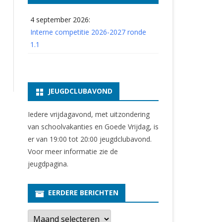
4 september 2026:
Interne competitie 2026-2027 ronde
1.1
JEUGDCLUBAVOND
Iedere vrijdagavond, met uitzondering
van schoolvakanties en Goede Vrijdag, is
er van 19:00 tot 20:00 jeugdclubavond.
Voor meer informatie zie
de
jeugdpagina
.
EERDERE BERICHTEN
E
e