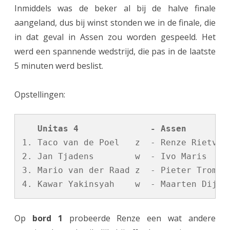
Inmiddels was de beker al bij de halve finale
O
aangeland, dus bij winst stonden we in de finale, die
-
in dat geval in Assen zou worden gespeeld. Het
b
werd een spannende wedstrijd, die pas in de laatste
5 minuten werd beslist.
e
k
Opstellingen:
e
r
   Unitas 4              - Assen
:
1. Taco van de Poel   z  - Renze Rietveld
2. Jan Tjadens        w  - Ivo Maris     
A
3. Mario van der Raad z  - Pieter Tromp  
s
s
e
Op
bord 1
probeerde Renze een wat andere
n