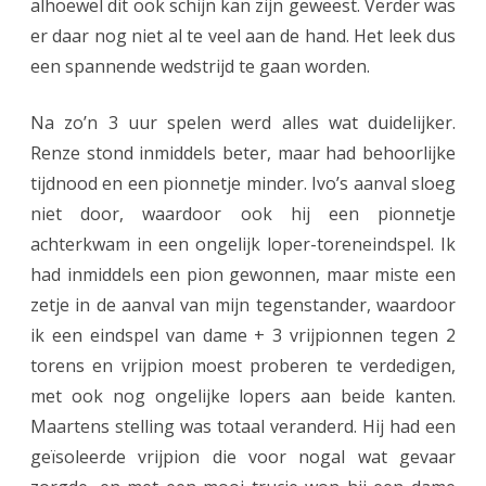
alhoewel dit ook schijn kan zijn geweest. Verder was
n
er daar nog niet al te veel aan de hand. Het leek dus
d
een spannende wedstrijd te gaan worden.
e
n
Na zo’n 3 uur spelen werd alles wat duidelijker.
Renze stond inmiddels beter, maar had behoorlijke
a
tijdnood en een pionnetje minder. Ivo’s aanval sloeg
a
niet door, waardoor ook hij een pionnetje
l
achterkwam in een ongelijk loper-toreneindspel. Ik
d
had inmiddels een pion gewonnen, maar miste een
zetje in de aanval van mijn tegenstander, waardoor
n
ik een eindspel van dame + 3 vrijpionnen tegen 2
a
torens en vrijpion moest proberen te verdedigen,
a
met ook nog ongelijke lopers aan beide kanten.
r
Maartens stelling was totaal veranderd. Hij had een
geïsoleerde vrijpion die voor nogal wat gevaar
f