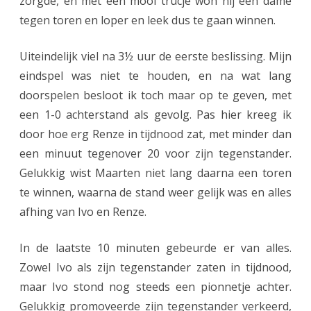
zorgde, en met een mooi trucje won hij een dame
i
tegen toren en loper en leek dus te gaan winnen.
n
Uiteindelijk viel na 3½ uur de eerste beslissing. Mijn
a
eindspel was niet te houden, en na wat lang
l
doorspelen besloot ik toch maar op te geven, met
e
een 1-0 achterstand als gevolg. Pas hier kreeg ik
door hoe erg Renze in tijdnood zat, met minder dan
een minuut tegenover 20 voor zijn tegenstander.
Gelukkig wist Maarten niet lang daarna een toren
te winnen, waarna de stand weer gelijk was en alles
afhing van Ivo en Renze.
In de laatste 10 minuten gebeurde er van alles.
Zowel Ivo als zijn tegenstander zaten in tijdnood,
maar Ivo stond nog steeds een pionnetje achter.
Gelukkig promoveerde zijn tegenstander verkeerd,