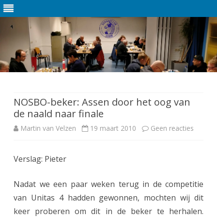
Ga
direct
naar
de
NOSBO-beker: Assen door het oog van
inhoud
de naald naar finale
Martin van Velzen
19 maart 2010
Geen reacties
o
p
Verslag: Pieter
N
O
Nadat we een paar weken terug in de competitie
S
van Unitas 4 hadden gewonnen, mochten wij dit
keer proberen om dit in de beker te herhalen.
B