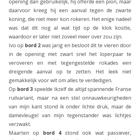
opening dan gebruikelijk, hij offerde een pion, maar
daarvoor kreeg hij een aanval tegen de zwarte
d
koning, die niet meer kon rokeren. Het enige nadeel
o
was dat dit nog al wat tijd op de klok kostte,
o
waardoor er later niet zoveel meer over zou zijn.
r
Ivo op
bord 2
was jarig en besloot dit te vieren door
in de opening met zwart snel het loperpaar te
h
veroveren en met tegengestelde rokades een
e
dreigende aanval op te zetten. Het leek niet
t
gemakkelijk voor wit om alles te verdedigen.
o
Op
bord 3
speelde ikzelf de altijd spannende Franse
ruilvariant, maar na een stel onnauwkeurigheden
o
van mijn kant stond ik onder lichte druk, maar de
g
damevleugel van mijn tegenstander was lichtjes
v
verzwakt.
a
Maarten op
bord 4
stond ook wat passiever,