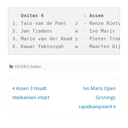
   Unitas 4              - Assen        
1. Taco van de Poel   z  - Renze Rietveld
2. Jan Tjadens        w  - Ivo Maris     
3. Mario van der Raad z  - Pieter Tromp  
NOSBO-beker
Bericht
Assen 3 houdt
Ivo Maris Open
navigatie
titelkansen intact
Gronings
rapidkampioen!