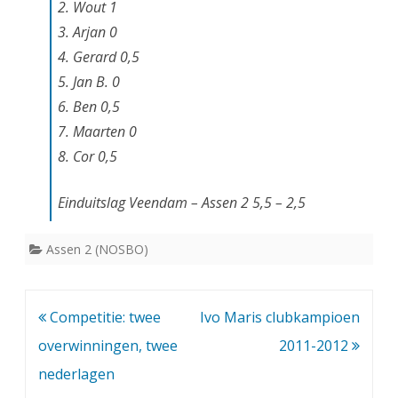
2. Wout 1
a
3. Arjan 0
g
4. Gerard 0,5
5. Jan B. 0
6. Ben 0,5
7. Maarten 0
8. Cor 0,5
Einduitslag Veendam – Assen 2 5,5 – 2,5
Assen 2 (NOSBO)
Bericht
Competitie: twee
Ivo Maris clubkampioen
navigatie
overwinningen, twee
2011-2012
nederlagen