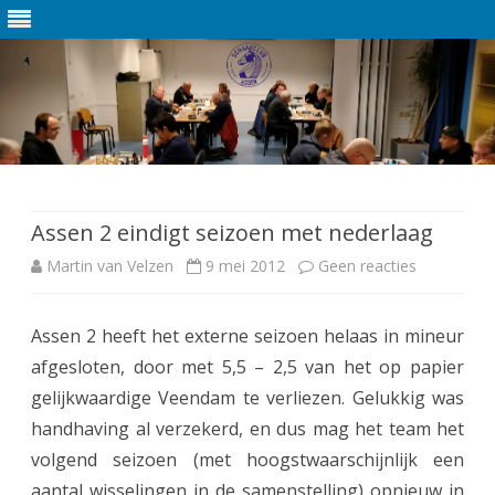
Ga
direct
naar
de
Assen 2 eindigt seizoen met nederlaag
inhoud
Martin van Velzen
9 mei 2012
Geen reacties
o
p
Assen 2 heeft het externe seizoen helaas in mineur
A
afgesloten, door met 5,5 – 2,5 van het op papier
s
gelijkwaardige Veendam te verliezen. Gelukkig was
s
handhaving al verzekerd, en dus mag het team het
volgend seizoen (met hoogstwaarschijnlijk een
e
aantal wisselingen in de samenstelling) opnieuw in