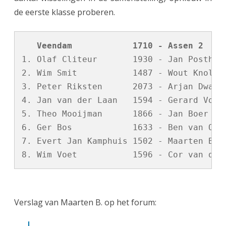
n
de eerste klasse proberen.
2
e
   Veendam            1710 - Assen 2    
i
1. Olaf Cliteur       1930 - Jan Posthoor
n
2. Wim Smit           1487 - Wout Knol   
3. Peter Riksten      2073 - Arjan Dwarsh
d
4. Jan van der Laan   1594 - Gerard Voori
i
5. Theo Mooijman      1866 - Jan Boer    
g
6. Ger Bos            1633 - Ben van Os  
7. Evert Jan Kamphuis 1502 - Maarten Bosm
t
s
e
i
Verslag van Maarten B. op het forum:
z