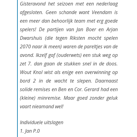
o
Gisteravond het seizoen met een nederlaag
afgesloten. Geen schande want Veendam is
e
een meer dan behoorlijk team met erg goede
n
spelers! De partijen van Jan Boer en Arjan
m
Dwarshuis (die tegen Riksten mocht spelen
e
2070 naar ik meen) waren de pareltjes van de
avond. Ikzelf gaf (ouderwets) een stuk weg op
t
zet 7. dan gaan de stukken snel in de doos.
n
Wout Knol wist als enige een overwinning op
e
bord 2 in de wacht te slepen. Daarnaast
d
solide remises en Ben en Cor. Gerard had een
(kleine) minremise. Maar goed zonder geluk
e
vaart nieamand wel!
r
l
Individuele uitslagen
1. Jan P.0
a