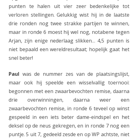
o
punten te halen uit vier zeer bedenkelijke tot
o
verloren stellingen. Gelukkig wist hij in de laatste
drie ronden nog twee strakke partijen te winnen,
g
maar in ronde 6 moest hij wel nog, notabene tegen
e
Arjan, zijn enige nederlaag slikken… 4,5 punten is
v
niet bepaald een wereldresultaat; hopelijk gaat het
e
snel beter!
e
Paul
was de nummer zes van de plaatsingslijst,
n
maar ook hij speelde een wisselvallig toernooi:
begonnen met een zwaarbevochten remise, daarna
drie overwinningen, daarna weer een
zwaarbevochten remise, in ronde 6 teveel op winst
gespeeld in een iets beter dame-eindspel en het
deksel op de neus gekregen, en in ronde 7 nog een
puntje. 5 uit 7, gedeeld zesde en op WP achtste, niet