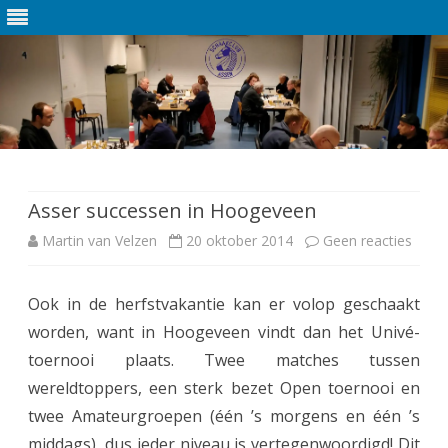
Ga
direct
naar
de
Asser successen in Hoogeveen
inhoud
Martin van Velzen
20 oktober 2014
Geen reacties
o
p
Ook in de herfstvakantie kan er volop geschaakt
A
worden, want in Hoogeveen vindt dan het Univé-
s
toernooi plaats. Twee matches tussen
s
wereldtoppers, een sterk bezet Open toernooi en
twee Amateurgroepen (één ’s morgens en één ’s
e
middags), dus ieder niveau is vertegenwoordigd! Dit