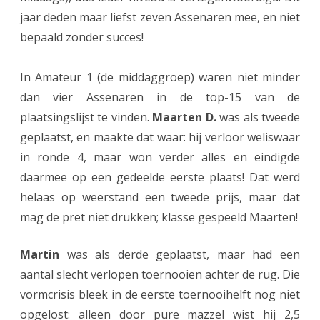
r
jaar deden maar liefst zeven Assenaren mee, en niet
s
bepaald zonder succes!
u
In Amateur 1 (de middaggroep) waren niet minder
c
dan vier Assenaren in de top-15 van de
c
plaatsingslijst te vinden.
Maarten D.
was als tweede
e
geplaatst, en maakte dat waar: hij verloor weliswaar
s
in ronde 4, maar won verder alles en eindigde
daarmee op een gedeelde eerste plaats! Dat werd
s
helaas op weerstand een tweede prijs, maar dat
e
mag de pret niet drukken; klasse gespeeld Maarten!
n
i
Martin
was als derde geplaatst, maar had een
aantal slecht verlopen toernooien achter de rug. Die
n
vormcrisis bleek in de eerste toernooihelft nog niet
H
opgelost: alleen door pure mazzel wist hij 2,5