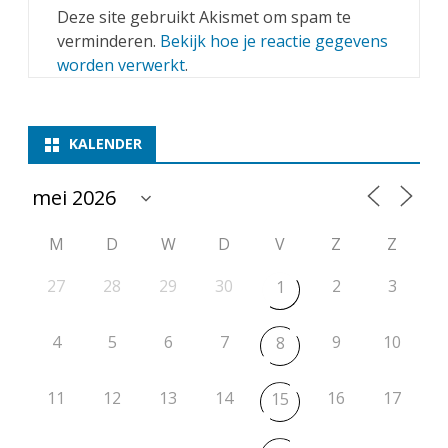
Deze site gebruikt Akismet om spam te
verminderen.
Bekijk hoe je reactie gegevens
worden verwerkt
.
KALENDER
M
D
W
D
V
Z
Z
27
28
29
30
2
3
1
4
5
6
7
9
10
8
11
12
13
14
16
17
15