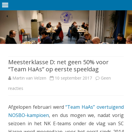
Ga
direct
naar
de
Meesterklasse D: net geen 50% voor
inhoud
“Team HaAs” op eerste speeldag
Martin van Velzen
10 september 2017
Geen
reacties
o
p
Afgelopen februari werd
“Team HaAs” overtuigend
M
NOSBO-kampioen
, en dus mogen we, nadat vorig
e
seizoen in het NK E-teams onder de vlag van SC
e
Haren werd meegedaan, voor het eerst sinds 2014