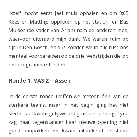
e
Ikzelf mocht eerst Jaël thuis ophalen en om 8:05
t
Kees en Matthijs oppikken op het station, en Bas
Mulder (de vader van Arjan) nam de anderen mee,
g
waarvoor uiteraard mijn dank! We waren ruim op
e
tijd in Den Bosch, en dus konden we in alle rust ons
e
mentaal voorbereiden op de drie wedstrijden die op
n
het programma stonden.
5
Ronde 1: VAS 2 – Assen
0
In de eerste ronde troffen we meteen één van de
%
sterkere teams, maar in het begin ging het niet
v
slecht. Jaël kwam gelijkwaardig uit de opening, Lyne
o
zag haar tegenstander haar nieuwe opening niet
o
goed aanpakken en kwam uitstekend te staan,