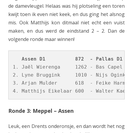
de damevleugel. Helaas was hij plotseling een toren
g
kwijt toen ik even niet keek, en dus ging het alsnog
mis. Ook Matthijs kon ditmaal niet echt een vuist
maken, en dus werd de eindstand 2 – 2. Dan de
volgende ronde maar winnen!
   Assen D1          872  - Pallas D1   
1. Jaël Wierenga     1262 - Bas Capel    
2. Lyne Bruggink     1010 - Nijs Ogink   
3. Arjan Mulder      618  - Feike Harmsen
Ronde 3: Meppel – Assen
Leuk, een Drents onderonsje, en dan wordt het nog