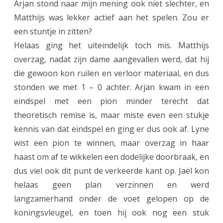
Arjan stond naar mijn mening ook niet slechter, en
r
Matthijs was lekker actief aan het spelen. Zou er
“
een stuntje in zitten?
T
Helaas ging het uiteindelijk toch mis. Matthijs
e
overzag, nadat zijn dame aangevallen werd, dat hij
die gewoon kon ruilen en verloor materiaal, en dus
a
stonden we met 1 – 0 achter. Arjan kwam in een
m
eindspel met een pion minder terecht dat
H
theoretisch remise is, maar miste even een stukje
a
kennis van dat eindspel en ging er dus ook af. Lyne
wist een pion te winnen, maar overzag in haar
A
haast om af te wikkelen een dodelijke doorbraak, en
s
dus viel ook dit punt de verkeerde kant op. Jaël kon
”
helaas geen plan verzinnen en werd
o
langzamerhand onder de voet gelopen op de
koningsvleugel, en toen hij ook nog een stuk
p