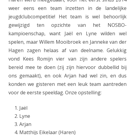
weer eens een team inzetten in de landelijke
s
jeugdclubcompetitie! Het team is wel behoorlijk
t
gewijzigd ten opzichte van het NOSBO-
e
kampioenschap, want Jaël en Lyne wilden wel
r
spelen, maar Willem Mooibroek en Janneke van der
Hagen zagen helaas af van deelname. Gelukkig
k
vond Kees Romijn vier van zijn andere spelers
l
bereid mee te doen (zij zijn hiervoor dubbellid bij
a
ons gemaakt), en ook Arjan had wel zin, en dus
s
konden we gisteren met een leuk team aantreden
voor de eerste speeldag.
Onze opstelling:
s
e
Jaël
D
Lyne
Arjan
:
Matthijs Eikelaar (Haren)
n