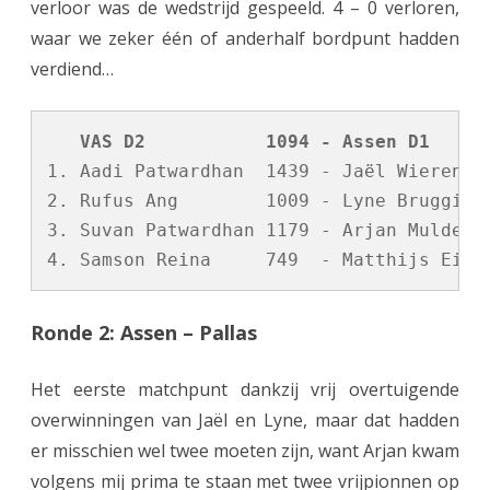
verloor was de wedstrijd gespeeld. 4 – 0 verloren,
e
waar we zeker één of anderhalf bordpunt hadden
e
verdiend…
r
s
   VAS D2           1094 - Assen D1     
t
1. Aadi Patwardhan  1439 - Jaël Wierenga 
2. Rufus Ang        1009 - Lyne Bruggink 
e
3. Suvan Patwardhan 1179 - Arjan Mulder  
s
p
e
Ronde 2: Assen – Pallas
e
Het eerste matchpunt dankzij vrij overtuigende
l
overwinningen van Jaël en Lyne, maar dat hadden
d
er misschien wel twee moeten zijn, want Arjan kwam
a
volgens mij prima te staan met twee vrijpionnen op