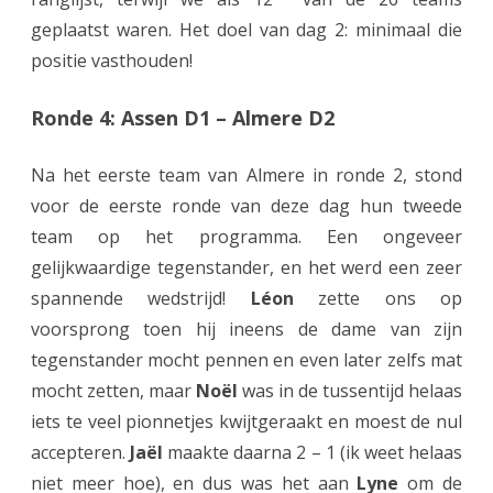
geplaatst waren. Het doel van dag 2: minimaal die
e
positie vasthouden!
a
m
Ronde 4: Assen D1 – Almere D2
b
Na het eerste team van Almere in ronde 2, stond
l
voor de eerste ronde van deze dag hun tweede
i
team op het programma. Een ongeveer
j
gelijkwaardige tegenstander, en het werd een zeer
spannende wedstrijd!
Léon
zette ons op
f
voorsprong toen hij ineens de dame van zijn
t
tegenstander mocht pennen en even later zelfs mat
u
mocht zetten, maar
Noël
was in de tussentijd helaas
i
iets te veel pionnetjes kwijtgeraakt en moest de nul
accepteren.
Jaël
maakte daarna 2 – 1 (ik weet helaas
t
niet meer hoe), en dus was het aan
Lyne
om de
s