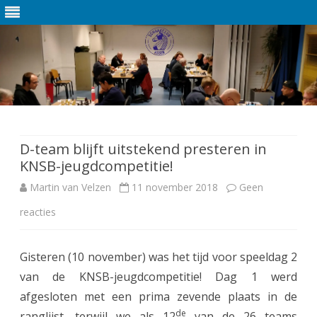
Ga
direct
naar
de
D-team blijft uitstekend presteren in
inhoud
KNSB-jeugdcompetitie!
Martin van Velzen
11 november 2018
Geen
reacties
o
p
Gisteren (10 november) was het tijd voor speeldag 2
D
van de KNSB-jeugdcompetitie! Dag 1 werd
-
afgesloten met een prima zevende plaats in de
t
de
ranglijst, terwijl we als 12
van de 26 teams