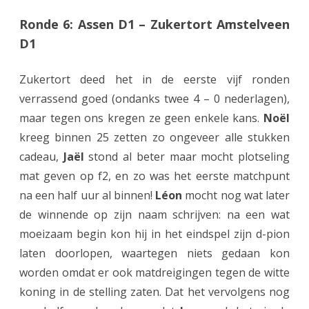
g
Ronde 6: Assen D1 – Zukertort Amstelveen
d
D1
c
Zukertort deed het in de eerste vijf ronden
o
verrassend goed (ondanks twee 4 – 0 nederlagen),
m
maar tegen ons kregen ze geen enkele kans.
Noël
p
kreeg binnen 25 zetten zo ongeveer alle stukken
e
cadeau,
Jaël
stond al beter maar mocht plotseling
mat geven op f2, en zo was het eerste matchpunt
t
na een half uur al binnen!
Léon
mocht nog wat later
i
de winnende op zijn naam schrijven: na een wat
t
moeizaam begin kon hij in het eindspel zijn d-pion
i
laten doorlopen, waartegen niets gedaan kon
worden omdat er ook matdreigingen tegen de witte
e
koning in de stelling zaten. Dat het vervolgens nog
!