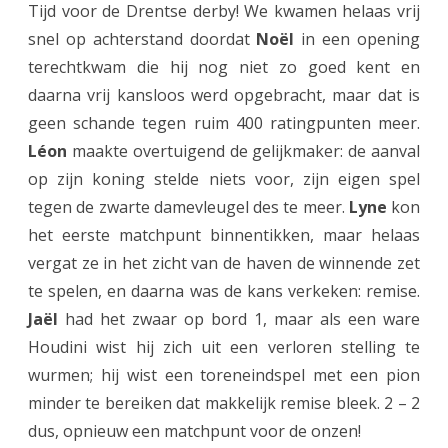
r
Tijd voor de Drentse derby! We kwamen helaas vrij
snel op achterstand doordat
Noël
in een opening
e
terechtkwam die hij nog niet zo goed kent en
n
daarna vrij kansloos werd opgebracht, maar dat is
i
geen schande tegen ruim 400 ratingpunten meer.
n
Léon
maakte overtuigend de gelijkmaker: de aanval
op zijn koning stelde niets voor, zijn eigen spel
K
tegen de zwarte damevleugel des te meer.
Lyne
kon
N
het eerste matchpunt binnentikken, maar helaas
S
vergat ze in het zicht van de haven de winnende zet
B
te spelen, en daarna was de kans verkeken: remise.
Jaël
had het zwaar op bord 1, maar als een ware
-
Houdini wist hij zich uit een verloren stelling te
j
wurmen; hij wist een toreneindspel met een pion
e
minder te bereiken dat makkelijk remise bleek. 2 – 2
u
dus, opnieuw een matchpunt voor de onzen!