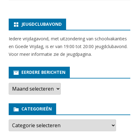
JEUGDCLUBAVOND
Iedere vrijdagavond, met uitzondering van schoolvakanties
en Goede Vrijdag, is er van 19:00 tot 20:00 jeugdclubavond.
Voor meer informatie zie
de jeugdpagina
.
EERDERE BERICHTEN
E
e
r
d
e
CATEGORIEËN
r
e
b
C
e
a
r
t
i
e