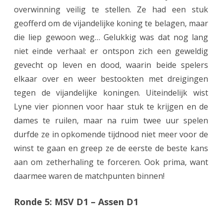
overwinning veilig te stellen. Ze had een stuk
t
geofferd om de vijandelijke koning te belagen, maar
e
die liep gewoon weg… Gelukkig was dat nog lang
niet einde verhaal: er ontspon zich een geweldig
k
gevecht op leven en dood, waarin beide spelers
e
elkaar over en weer bestookten met dreigingen
n
tegen de vijandelijke koningen. Uiteindelijk wist
d
Lyne vier pionnen voor haar stuk te krijgen en de
dames te ruilen, maar na ruim twee uur spelen
p
durfde ze in opkomende tijdnood niet meer voor de
r
winst te gaan en greep ze de eerste de beste kans
e
aan om zetherhaling te forceren. Ook prima, want
s
daarmee waren de matchpunten binnen!
t
Ronde 5: MSV D1 – Assen D1
e