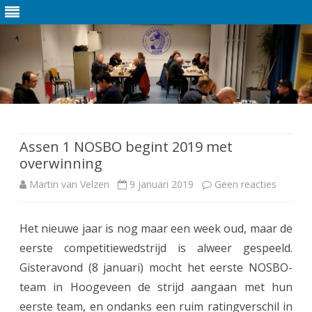
Ga
direct
naar
de
Assen 1 NOSBO begint 2019 met
inhoud
overwinning
Martin van Velzen
9 januari 2019
Geen reacties
o
p
Het nieuwe jaar is nog maar een week oud, maar de
A
eerste competitiewedstrijd is alweer gespeeld.
s
Gisteravond (8 januari) mocht het eerste NOSBO-
s
team in Hoogeveen de strijd aangaan met hun
eerste team, en ondanks een ruim ratingverschil in
e