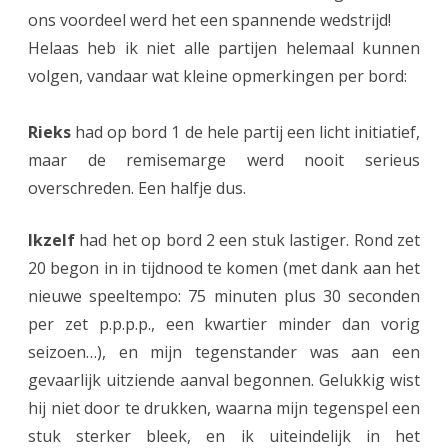
ons voordeel werd het een spannende wedstrijd!
n
Helaas heb ik niet alle partijen helemaal kunnen
1
volgen, vandaar wat kleine opmerkingen per bord:
N
Rieks
had op bord 1 de hele partij een licht initiatief,
O
maar de remisemarge werd nooit serieus
S
overschreden. Een halfje dus.
B
O
Ikzelf
had het op bord 2 een stuk lastiger. Rond zet
20 begon in in tijdnood te komen (met dank aan het
b
nieuwe speeltempo: 75 minuten plus 30 seconden
e
per zet p.p.p.p., een kwartier minder dan vorig
g
seizoen…), en mijn tegenstander was aan een
i
gevaarlijk uitziende aanval begonnen. Gelukkig wist
hij niet door te drukken, waarna mijn tegenspel een
n
stuk sterker bleek, en ik uiteindelijk in het
t