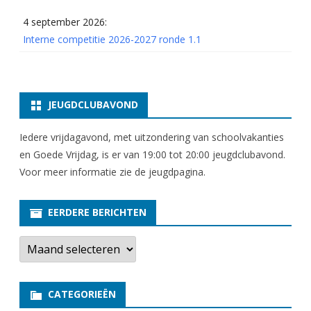
4 september 2026:
Interne competitie 2026-2027 ronde 1.1
JEUGDCLUBAVOND
Iedere vrijdagavond, met uitzondering van schoolvakanties
en Goede Vrijdag, is er van 19:00 tot 20:00 jeugdclubavond.
Voor meer informatie zie
de jeugdpagina
.
EERDERE BERICHTEN
E
e
r
d
e
CATEGORIEËN
r
e