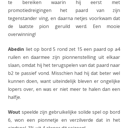
i
te bereiken waarin hij eerst met
promotiedreigingen het paard van zijn
n
tegenstander ving, en daarna netjes voorkwam dat
n
de laatste pion geruild werd. Een mooie
i
overwinning!
n
Abedin
liet op bord 5 rond zet 15 een paard op a4
g
ruilen en daarmee zijn pionnenstelling uit elkaar
slaan, omdat hij het terugspelen van dat paard naar
b2 te passief vond. Misschien had hij dat beter wel
kunnen doen, want uiteindelijk bleven er ongelijke
lopers over, en was er niet meer te halen dan een
halfje.
Wout
speelde zijn gebruikelijke solide spel op bord
6, won een pionnetje en verzilverde dat in het