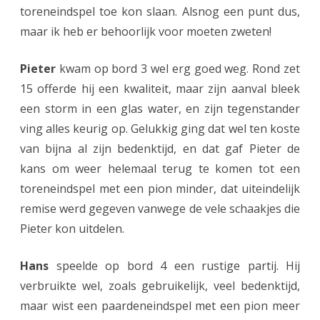
toreneindspel toe kon slaan. Alsnog een punt dus,
2
maar ik heb er behoorlijk voor moeten zweten!
0
Pieter
kwam op bord 3 wel erg goed weg. Rond zet
1
15 offerde hij een kwaliteit, maar zijn aanval bleek
9
een storm in een glas water, en zijn tegenstander
m
ving alles keurig op. Gelukkig ging dat wel ten koste
van bijna al zijn bedenktijd, en dat gaf Pieter de
e
kans om weer helemaal terug te komen tot een
t
toreneindspel met een pion minder, dat uiteindelijk
o
remise werd gegeven vanwege de vele schaakjes die
v
Pieter kon uitdelen.
e
Hans
speelde op bord 4 een rustige partij. Hij
r
verbruikte wel, zoals gebruikelijk, veel bedenktijd,
w
maar wist een paardeneindspel met een pion meer