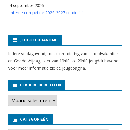
4 september 2026:
Interne competitie 2026-2027 ronde 1.1
JEUGDCLUBAVOND
Iedere vrijdagavond, met uitzondering van schoolvakanties
en Goede Vrijdag, is er van 19:00 tot 20:00 jeugdclubavond.
Voor meer informatie zie
de jeugdpagina
.
EERDERE BERICHTEN
E
e
r
d
e
CATEGORIEËN
r
e
b