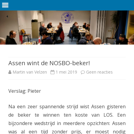
Ga
direct
naar
de
Assen wint de NOSBO-beker!
inhoud
Martin van Velzen
1 mei 2019
Geen reacties
o
p
Verslag: Pieter
A
s
Na een zeer spannende strijd wist Assen gisteren
s
de beker te winnen ten koste van LOS. Een
bijzondere wedstrijd in meerdere opzichten: Assen
e
was al een tijd zonder prijs, er moest nodig