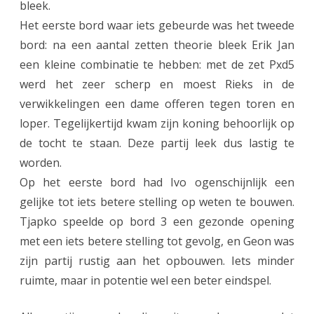
bleek.
b
Het eerste bord waar iets gebeurde was het tweede
e
bord: na een aantal zetten theorie bleek Erik Jan
k
een kleine combinatie te hebben: met de zet Pxd5
e
werd het zeer scherp en moest Rieks in de
verwikkelingen een dame offeren tegen toren en
r
loper. Tegelijkertijd kwam zijn koning behoorlijk op
!
de tocht te staan. Deze partij leek dus lastig te
worden.
Op het eerste bord had Ivo ogenschijnlijk een
gelijke tot iets betere stelling op weten te bouwen.
Tjapko speelde op bord 3 een gezonde opening
met een iets betere stelling tot gevolg, en Geon was
zijn partij rustig aan het opbouwen. Iets minder
ruimte, maar in potentie wel een beter eindspel.