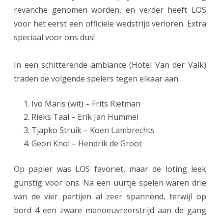
n
revanche genomen worden, en verder heeft LOS
w
voor het eerst een officiële wedstrijd verloren. Extra
i
speciaal voor ons dus!
n
In een schitterende ambiance (Hotel Van der Valk)
t
traden de volgende spelers tegen elkaar aan:
d
Ivo Maris (wit) – Frits Rietman
e
Rieks Taal – Erik Jan Hummel
N
Tjapko Struik – Koen Lambrechts
O
Geon Knol – Hendrik de Groot
S
Op papier was LOS favoriet, maar de loting leek
B
gunstig voor ons. Na een uurtje spelen waren drie
O
van de vier partijen al zeer spannend, terwijl op
-
bord 4 een zware manoeuvreerstrijd aan de gang