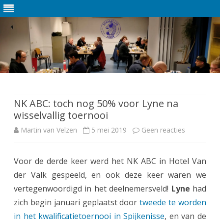
Ga
direct
naar
de
NK ABC: toch nog 50% voor Lyne na
inhoud
wisselvallig toernooi
Martin van Velzen
5 mei 2019
Geen reacties
o
p
Voor de derde keer werd het NK ABC in Hotel Van
N
der Valk gespeeld, en ook deze keer waren we
K
vertegenwoordigd in het deelnemersveld!
Lyne
had
A
zich begin januari geplaatst door
tweede te worden
in het kwalificatietoernooi in Spijkenisse
, en van de
B