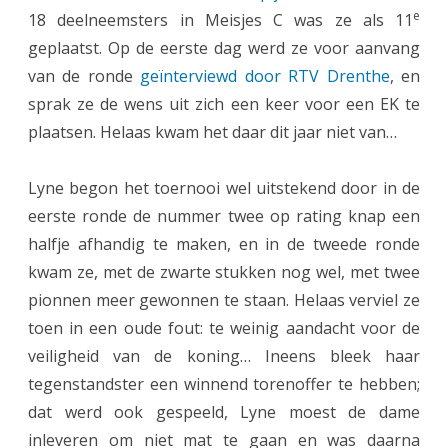
e
18 deelneemsters in Meisjes C was ze als 11
C
geplaatst. Op de eerste dag werd ze voor aanvang
:
van de ronde
geïnterviewd door RTV Drenthe
, en
t
sprak ze de wens uit zich een keer voor een EK te
plaatsen. Helaas kwam het daar dit jaar niet van…
o
c
Lyne begon het toernooi wel uitstekend door in de
h
eerste ronde de nummer twee op rating knap een
n
halfje afhandig te maken, en in de tweede ronde
kwam ze, met de zwarte stukken nog wel, met twee
o
pionnen meer gewonnen te staan. Helaas verviel ze
g
toen in een oude fout: te weinig aandacht voor de
5
veiligheid van de koning… Ineens bleek haar
0
tegenstandster een winnend torenoffer te hebben;
dat werd ook gespeeld, Lyne moest de dame
%
inleveren om niet mat te gaan en was daarna
v