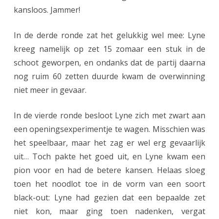
kansloos. Jammer!
o
o
In de derde ronde zat het gelukkig wel mee: Lyne
kreeg namelijk op zet 15 zomaar een stuk in de
r
schoot geworpen, en ondanks dat de partij daarna
L
nog ruim 60 zetten duurde kwam de overwinning
y
niet meer in gevaar.
n
In de vierde ronde besloot Lyne zich met zwart aan
e
een openingsexperimentje te wagen. Misschien was
n
het speelbaar, maar het zag er wel erg gevaarlijk
a
uit… Toch pakte het goed uit, en Lyne kwam een
pion voor en had de betere kansen. Helaas sloeg
w
toen het noodlot toe in de vorm van een soort
i
black-out: Lyne had gezien dat een bepaalde zet
s
niet kon, maar ging toen nadenken, vergat