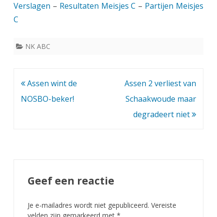
Verslagen
–
Resultaten Meisjes C
–
Partijen Meisjes
C
NK ABC
Bericht
Assen wint de
Assen 2 verliest van
navigatie
NOSBO-beker!
Schaakwoude maar
degradeert niet
Geef een reactie
Je e-mailadres wordt niet gepubliceerd.
Vereiste
velden zijn gemarkeerd met
*