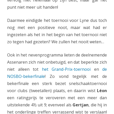
vervolg niet helemaal op zijn best, maar gaf het
punt niet meer uit handen!
Daarmee eindigde het toernooi voor Lyne dus toch
nog met een positieve noot, maar wat had er
ingezeten als het in het begin van het toernooi niet
zo tegen had gezeten? We zullen het nooit weten…
Ook in het nevenprogramma lieten de deelnemende
Assenaren zich niet onbetuigd, en dat beperkte zich
niet alleen tot
het Grand-Prix-toernooi
en
de
NOSBO-bekerfinale
! Zo vond tegelijk met de
bekerfinale een sterk bezet snelschaaktoernooi
voor clubs (tweetallen) plaats, en daarin wist
Léon
een ratingprijs te veroveren met een meer dan
uitstekende 4½ uit 9; evenveel als
Gertjan
, die hij in
het onderlinge treffen verrassend wist te verslaan!