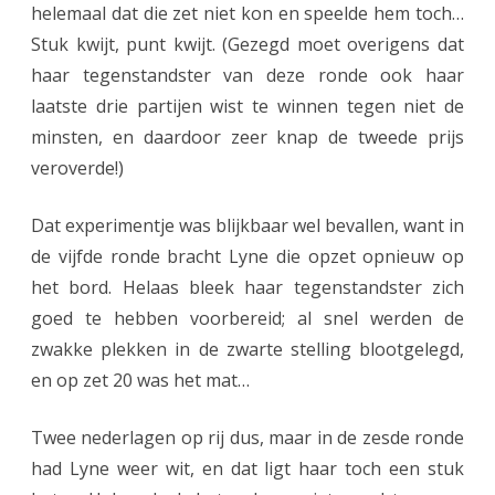
s
helemaal dat die zet niet kon en speelde hem toch…
Stuk kwijt, punt kwijt. (Gezegd moet overigens dat
e
haar tegenstandster van deze ronde ook haar
l
laatste drie partijen wist te winnen tegen niet de
v
minsten, en daardoor zeer knap de tweede prijs
a
veroverde!)
l
Dat experimentje was blijkbaar wel bevallen, want in
l
de vijfde ronde bracht Lyne die opzet opnieuw op
i
het bord. Helaas bleek haar tegenstandster zich
g
goed te hebben voorbereid; al snel werden de
zwakke plekken in de zwarte stelling blootgelegd,
t
en op zet 20 was het mat…
o
e
Twee nederlagen op rij dus, maar in de zesde ronde
had Lyne weer wit, en dat ligt haar toch een stuk
r