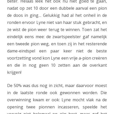
beter. Helaas leek het ook nu niet goed te gaan,
n
nadat op zet 10 door een dubbele aanval een pion
o
de doos in ging… Gelukkig had al het onheil in de
o
ronden ervoor Lyne niet van haar stuk gebracht, en
ze wist de pion weer terug te winnen. Toen zat het
i
eindelijk eens mee: de zwartspeelster gaf namelijk
een tweede pion weg, en toen zij in het resterende
dame-eindspel een paar keer niet de beste
voortzetting vond kon Lyne een vrije a-pion creëren
en die in nog geen 10 zetten aan de overkant
krijgen!
De 50% was dus nog in zicht, maar daarvoor moest
in de laatste ronde ook gewonnen worden. Die
overwinning kwam er ook: Lyne mocht vlak na de
opening twee pionnen incasseren, speelde het