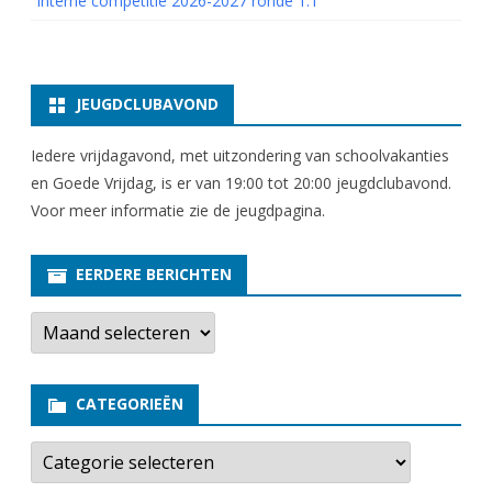
Interne competitie 2026-2027 ronde 1.1
JEUGDCLUBAVOND
Iedere vrijdagavond, met uitzondering van schoolvakanties
en Goede Vrijdag, is er van 19:00 tot 20:00 jeugdclubavond.
Voor meer informatie zie
de jeugdpagina
.
EERDERE BERICHTEN
E
e
r
d
e
CATEGORIEËN
r
e
b
C
e
a
r
t