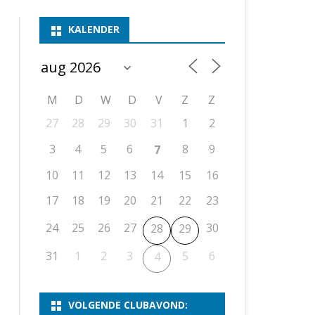
ASSEN 1
BSSK ASSEN
DEELNEMERSLIJST 2026
2026
B
KALENDER
ASSEN 2
ASSEN I
OPEN DRENTSE TOERNOOIEN
UITSLAGEN 2025
WEEKENDTOERNOOI
G
ASSEN 3
ASSEN II
KNSB-COMPETITIE
VERSLAG 2024
JEUGDTOERNOOI
E
NOSBO-BEKER
NOSBO-COMPETITIE
OPEN
P
M
D
W
D
V
Z
Z
UITSLAGEN 2024
RAPIDTOERNOOI
27
28
29
30
31
1
2
KNSB-JEUGDCOMPETITIE
T/M 1900
UITSLAGEN 2023
3
4
5
6
8
9
7
T/M 1700
10
11
12
13
14
15
16
17
18
19
20
21
22
23
ERS VAN SCHAAKCLUB
24
25
26
27
30
28
29
31
1
2
3
5
6
4
VOLGENDE CLUBAVOND: