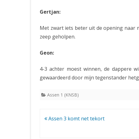
Gertjan:
Met zwart iets beter uit de opening naar m
zeep geholpen.
Geon:
4-3 achter moest winnen, de dappere wins
gewaardeerd door mijn tegenstander hetge
Assen 1 (KNSB)
Bericht
Assen 3 komt net tekort
navigatie