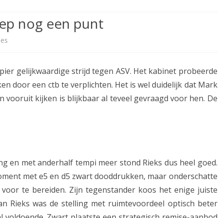
ETITIE
2025-2026
30-MINUTEN-COMPETITIE 2025-
KNSB-COMPETITIE
SNELSCHAAKKAMPIOENSCHAP
eep nog een punt
2026
MPETITIE
2025-2026
2025-2026
NOSBO-COMPETITIE
NOTABENE-COMPETITIE 2025-
ies
o
OMPETITIES
2025-2026
RAPIDKAMPIOENSCHAP 2025-
HISTORIE
2026
p
2026
ier gelijkwaardige strijd tegen ASV. Het kabinet probeerde
SNELSCHAAKKAMPIOENSCHAP
A
SPEELSCHEMA
JEUGD 2025-2026
ken door een ctb te verplichten. Het is wel duidelijk dat Mark
s
 vooruit kijken is blijkbaar al teveel gevraagd voor hen.
De
KNSB-RATINGLIJST
SPEELSCHEMA JEUGD
s
ERELIJST SENIOREN
KNSB-JEUGDRATINGLIJST
e
n
NEDERLANDSE
DEELNEM
JEUGDKAMPIOENSCHAPPEN
ASSEN
1
ing en met anderhalf tempi meer stond Rieks dus heel goed.
ERELIJST JEUGD
moment met e5 en d5 zwart dooddrukken, maar onderschatte
p
 voor te bereiden. Zijn tegenstander koos het enige juiste
a
 Rieks was de stelling met ruimtevoordeel optisch beter
k
al voldoende. Zwart plaatste een strategisch remise-aanbod