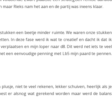
t
 maar Rieks nam het aan en de partij was ineens klaar.
o
p
d
e stukken een beetje minder ruimte. We waren onze stukken
en. In deze fase werd ik wat te creatief en dacht ik dat ik
e
erplaatsen en mijn loper naar d8. Dit werd net iets te veel
v
met een eenvoudige penning met Lb5 mijn paard te pennen.
a
l
r
e
plusje, niet te veel rekenen, lekker schuiven, heerlijk als je
e
 moest er alsnog wat gerekend worden maar werd de balans
p
n