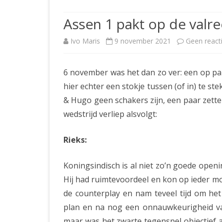
JUBILEUMBIJEENKOMST
KNSB-COMP
Assen 1 pakt op de valr
JUBILEUMVIERKAMPEN
UITSLAGEN
NOSBO-CO
Ivo Maris
9 november 2021
Geen react
INTERNE C
6 november was het dan zo ver: een op pap
hier echter een stokje tussen (of in) te ste
& Hugo geen schakers zijn, een paar zetten
wedstrijd verliep alsvolgt:
Rieks:
Koningsindisch is al niet zo’n goede open
Hij had ruimtevoordeel en kon op ieder 
de counterplay en nam teveel tijd om het
plan en na nog een onnauwkeurigheid van
maar was het zwarte tegenspel objectief 