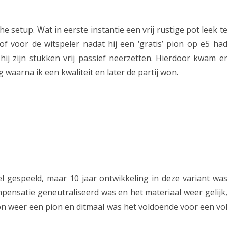
o
e setup. Wat in eerste instantie een vrij rustige pot leek te
g
of voor de witspeler nadat hij een ‘gratis’ pion op e5 had
e
j zijn stukken vrij passief neerzetten. Hierdoor kwam er
e
ng waarna ik een kwaliteit en later de partij won.
n
p
u
n
t
l gespeeld, maar 10 jaar ontwikkeling in deze variant was
pensatie geneutraliseerd was en het materiaal weer gelijk,
k won weer een pion en ditmaal was het voldoende voor een vol