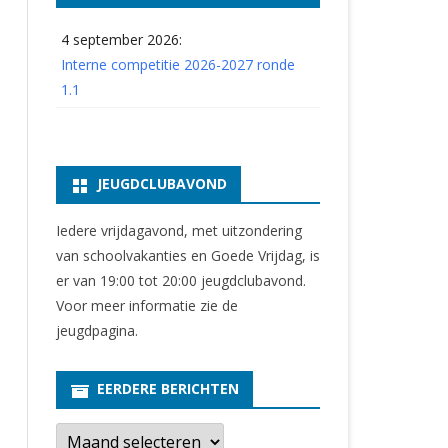
4 september 2026:
Interne competitie 2026-2027 ronde
1.1
JEUGDCLUBAVOND
Iedere vrijdagavond, met uitzondering
van schoolvakanties en Goede Vrijdag, is
er van 19:00 tot 20:00 jeugdclubavond.
Voor meer informatie zie
de
jeugdpagina
.
EERDERE BERICHTEN
E
e