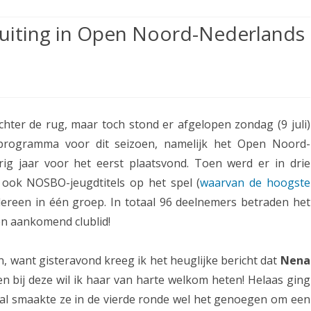
ETITIE
2025-2026
30-MINUTEN-COMPETITIE 2025-
KNSB-COMPETITIE
SNELSCHAAKKAMPIOENSCHAP
luiting in Open Noord-Nederlands
2026
MPETITIE
2025-2026
2025-2026
NOSBO-COMPETITIE
NOTABENE-COMPETITIE 2025-
OMPETITIES
2025-2026
RAPIDKAMPIOENSCHAP 2025-
HISTORIE
2026
o
2026
SNELSCHAAKKAMPIOENSCHAP
p
SPEELSCHEMA
JEUGD 2025-2026
chter de rug, maar toch stond er afgelopen zondag (9 juli)
S
KNSB-RATINGLIJST
programma voor dit seizoen, namelijk het Open Noord-
SPEELSCHEMA JEUGD
u
ig jaar voor het eerst plaatsvond. Toen werd er in drie
ERELIJST SENIOREN
KNSB-JEUGDRATINGLIJST
c
 ook NOSBO-jeugdtitels op het spel (
waarvan de hoogste
edereen in één groep. In totaal 96 deelnemers betraden het
c
NEDERLANDSE
DEELNEM
en aankomend clublid!
JEUGDKAMPIOENSCHAPPEN
ASSEN
e
ERELIJST JEUGD
s
 want gisteravond kreeg ik het heuglijke bericht dat
Nena
v
en bij deze wil ik haar van harte welkom heten! Helaas ging
, al smaakte ze in de vierde ronde wel het genoegen om een
o