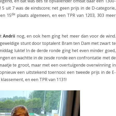
rtuigend, en dat was des te opvallender omdat daar een 1300-
s
5 uit 7 was de eindscore; net geen prijs in de D-categorie,
de
een 15
plaats algemeen, en een TPR van 1203, 303 meer
l
u
i
st
Andrii
nog, en ook hem ging het meer dan voor de wind.
t
n geweldige stunt door toptalent Bram ten Dam met zwart te
 middag lukte! In de derde ronde ging het even minder goed,
i
gen en wachtte in de zesde ronde een confrontatie met de
n
 maatje te groot, maar met een overtuigende overwinning in
g
opnieuw een uitstekend toernooi: een tweede prijs in de E-
i
 klassement, en een TPR van 1131!
n
O
p
e