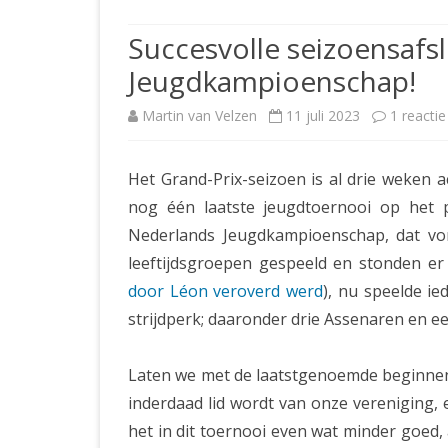
JUBILEUMBIJEENKOMST
KNSB-COMP
Succesvolle seizoensafs
JUBILEUMVIERKAMPEN
UITSLAGEN
NOSBO-CO
Jeugdkampioenschap!
INTERNE C
Martin van Velzen
11 juli 2023
1 reactie
Het Grand-Prix-seizoen is al drie weken a
nog één laatste jeugdtoernooi op het 
Nederlands Jeugdkampioenschap, dat vor
leeftijdsgroepen gespeeld en stonden er
door Léon veroverd werd
), nu speelde i
strijdperk; daaronder drie Assenaren en e
Laten we met de laatstgenoemde beginnen,
inderdaad lid wordt van onze vereniging, 
het in dit toernooi even wat minder goed