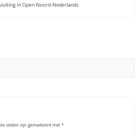
p
sluiting in Open Noord-Nederlands
i
o
e
n
s
c
h
a
p
!
ste velden zijn gemarkeerd met
*