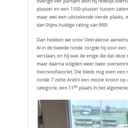
overige vier partijen won hij redelijk ove
plusser en een 1100-plusser tussen zaten! 
maar wel een uitstekende vierde plaats, 
dan Stijns huidige rating van 900!
Dan hebben we onze Oekraïense aanwin
Al in de tweede ronde zorgde hij voor ee
verslaan, en hij was de enige die dat deze
maar daarna volgden weer twee overwinnin
toernooifavoriet. Die bleek nog even een
ronde 7 zette Andrii een mooie kroon op 
de
categorie, een 11
plaats in het algemene