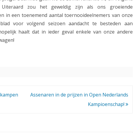
l
. Uiteraard zou het geweldig zijn als ons groeiende
a
len in een toenemend aantal toernooideelnemers van onze
n
bblad voor volgend seizoen aandacht te besteden aan
opelijk haalt dat in ieder geval enkele van onze andere
d
wagen!
s
J
e
u
g
erkampen
Assenaren in de prijzen in Open Nederlands
d
Kampioenschap!
k
a
m