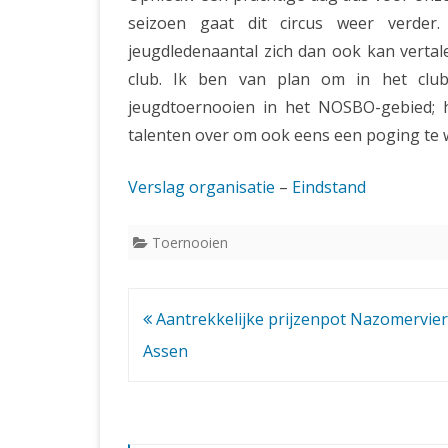
seizoen gaat dit circus weer verder
jeugdledenaantal zich dan ook kan verta
club. Ik ben van plan om in het clu
jeugdtoernooien in het NOSBO-gebied; h
talenten over om ook eens een poging te 
Verslag organisatie
–
Eindstand
Toernooien
Bericht
Aantrekkelijke prijzenpot Nazomervi
navigatie
Assen