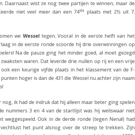
n. Daarnaast wist ze nog twee partijen te winnen, maar de
l
ste
steerde niet veel meer dan een 74
plaats met 2½ uit 7.
l
e
t komen we
Wessel
tegen. Vooral in de eerste helft van het
s
rlaag in de eerste ronde scoorde hij drie overwinningen op
e
spelers! Na de pauze ging het minder goed, al moet gezegd
i
zwaksten waren. Dat leverde drie nullen op rij en een vrije
z
ook een keurige vijfde plaats in het klassement van de F-
 punten hoger is dan de 431 die Wessel nu achter zijn naam
o
s!
e
n
r nog, ik had de indruk dat hij alleen maar beter ging spelen
 nummers 3 en 4 van de startlijst was hij weliswaar niet
s
et weggespeeld. Ook in de derde ronde (tegen Nena!) had
a
p vechtlust het punt alsnog over de streep te trekken. Zijn
f