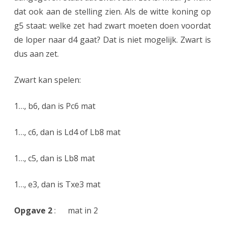
k
dat ook aan de stelling zien. Als de witte koning op
r
g5 staat: welke zet had zwart moeten doen voordat
de loper naar d4 gaat? Dat is niet mogelijk. Zwart is
a
dus aan zet.
a
d
Zwart kan spelen:
s
1…, b6, dan is Pc6 mat
e
l
1…, c6, dan is Ld4 of Lb8 mat
s
1…, c5, dan is Lb8 mat
2
0
1…, e3, dan is Txe3 mat
2
Opgave 2
: mat in 2
3