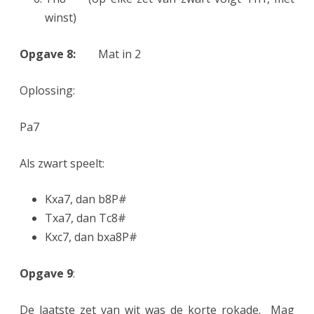
winst)
Opgave 8:
Mat in 2
Oplossing:
Pa7
Als zwart speelt:
Kxa7, dan b8P#
Txa7, dan Tc8#
Kxc7, dan bxa8P#
Opgave 9
:
De laatste zet van wit was de korte rokade. Mag