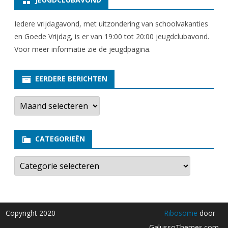
Iedere vrijdagavond, met uitzondering van schoolvakanties
en Goede Vrijdag, is er van 19:00 tot 20:00 jeugdclubavond.
Voor meer informatie zie
de jeugdpagina
.
EERDERE BERICHTEN
E
e
r
d
e
CATEGORIEËN
r
e
b
C
e
a
r
t
i
e
c
g
h
o
t
r
Copyright 2020
Ribosome
door
e
i
n
e
GalussoThemes.com