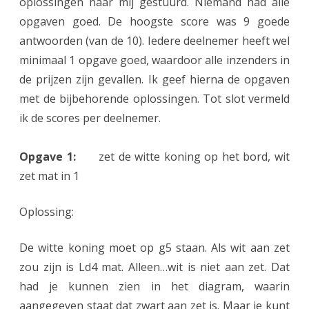
oplossingen naar mij gestuurd. Niemand had alle
o
opgaven goed. De hoogste score was 9 goede
s
antwoorden (van de 10). Iedere deelnemer heeft wel
s
minimaal 1 opgave goed, waardoor alle inzenders in
i
de prijzen zijn gevallen. Ik geef hierna de opgaven
met de bijbehorende oplossingen. Tot slot vermeld
n
ik de scores per deelnemer.
g
e
Opgave 1:
zet de witte koning op het bord, wit
n
zet mat in 1
S
Oplossing:
c
h
De witte koning moet op g5 staan. Als wit aan zet
zou zijn is Ld4 mat. Alleen…wit is niet aan zet. Dat
a
had je kunnen zien in het diagram, waarin
a
aangegeven staat dat zwart aan zet is. Maar je kunt