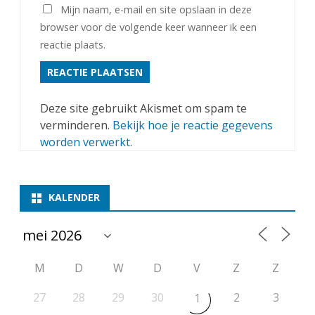
Mijn naam, e-mail en site opslaan in deze
browser voor de volgende keer wanneer ik een
reactie plaats.
Deze site gebruikt Akismet om spam te
verminderen.
Bekijk hoe je reactie gegevens
worden verwerkt
.
KALENDER
M
D
W
D
V
Z
Z
27
28
29
30
2
3
1