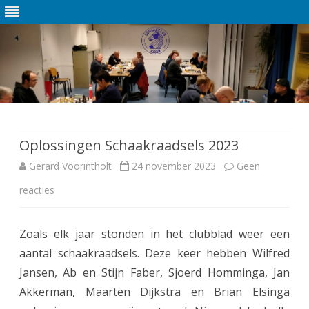
Ga
direct
naar
de
Oplossingen Schaakraadsels 2023
inhoud
Gerard Voorintholt
24 november 2023
Geen
reacties
o
p
Zoals elk jaar stonden in het clubblad weer een
O
aantal schaakraadsels. Deze keer hebben Wilfred
p
Jansen, Ab en Stijn Faber, Sjoerd Homminga, Jan
l
Akkerman, Maarten Dijkstra en Brian Elsinga