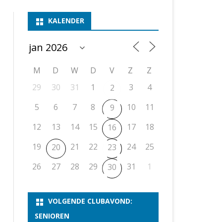
ASSEN 1
BSSK ASSEN
DEELNEMERSLIJST 2026
2026
B
KALENDER
ASSEN 2
ASSEN I
OPEN DRENTSE TOERNOOIEN
UITSLAGEN 2025
WEEKENDTOERNOOI
G
ASSEN 3
ASSEN II
KNSB-COMPETITIE
VERSLAG 2024
JEUGDTOERNOOI
E
NOSBO-BEKER
NOSBO-COMPETITIE
OPEN
P
M
D
W
D
V
Z
Z
UITSLAGEN 2024
RAPIDTOERNOOI
29
30
31
1
3
4
2
KNSB-JEUGDCOMPETITIE
T/M 1900
UITSLAGEN 2023
5
6
7
8
10
11
9
T/M 1700
12
13
14
15
17
18
16
ERS VAN SCHAAKCLUB
19
21
22
24
25
20
23
26
27
28
29
31
1
30
VOLGENDE CLUBAVOND:
SENIOREN