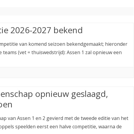
ETITIE
2025-2026
30-MINUTEN-COMPETITIE 2025-
KNSB-COMPETITIE
SNELSCHAAKKAMPIOENSCHAP
2026
MPETITIE
2025-2026
2025-2026
NOSBO-COMPETITIE
NOTABENE-COMPETITIE 2025-
OMPETITIES
2025-2026
tie 2026-2027 bekend
RAPIDKAMPIOENSCHAP 2025-
HISTORIE
2026
2026
ompetitie van komend seizoen bekendgemaakt; hieronder
SNELSCHAAKKAMPIOENSCHAP
SPEELSCHEMA
JEUGD 2025-2026
 teams (vet = thuiswedstrijd): Assen 1 zal opnieuw een
KNSB-RATINGLIJST
SPEELSCHEMA JEUGD
ERELIJST SENIOREN
KNSB-JEUGDRATINGLIJST
NEDERLANDSE
DEELNEM
enschap opnieuw geslaagd,
JEUGDKAMPIOENSCHAPPEN
ASSEN
oen
ERELIJST JEUGD
hap van Assen 1 en 2 gevierd met de tweede editie van het
pels speelden eerst een halve competitie, waarna de