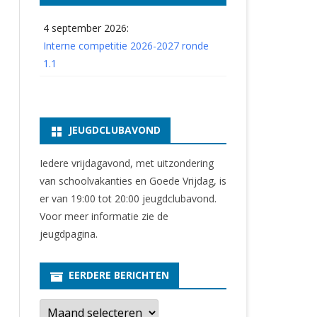
4 september 2026:
Interne competitie 2026-2027 ronde
1.1
JEUGDCLUBAVOND
Iedere vrijdagavond, met uitzondering
van schoolvakanties en Goede Vrijdag, is
er van 19:00 tot 20:00 jeugdclubavond.
Voor meer informatie zie
de
jeugdpagina
.
EERDERE BERICHTEN
E
e