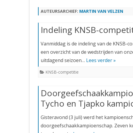
JUBILEUMBIJEENKOMST
KNSB-COMP
AUTEURSARCHIEF:
MARTIN VAN VELZEN
JUBILEUMVIERKAMPEN
UITSLAGEN
NOSBO-CO
INTERNE C
Indeling KNSB-competi
Vanmiddag is de indeling van de KNSB-c
een overzicht van de wedstrijden van onze
uitdagend seizoen…
Lees verder »
KNSB-competitie
Doorgeefschaakkampio
Tycho en Tjapko kampi
Gisteravond (3 juli) werd het kampioensc
doorgeefschaakkampioenschap. Zeven kop