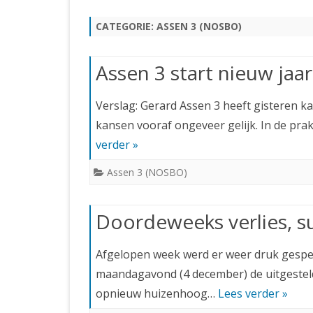
JUBILEUMBIJEENKOMST
KNSB-COMP
CATEGORIE:
ASSEN 3 (NOSBO)
JUBILEUMVIERKAMPEN
UITSLAGEN
NOSBO-CO
INTERNE C
Assen 3 start nieuw jaa
Verslag: Gerard Assen 3 heeft gisteren 
kansen vooraf ongeveer gelijk. In de pra
verder »
Assen 3 (NOSBO)
Doordeweeks verlies, s
Afgelopen week werd er weer druk gespeel
maandagavond (4 december) de uitgestelde 
opnieuw huizenhoog…
Lees verder »