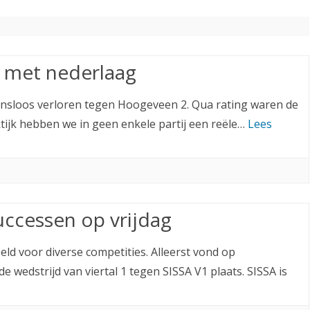
ETITIE
2025-2026
30-MINUTEN-COMPETITIE 2025-
KNSB-COMPETITIE
SNELSCHAAKKAMPIOENSCHAP
2026
MPETITIE
2025-2026
2025-2026
NOSBO-COMPETITIE
NOTABENE-COMPETITIE 2025-
OMPETITIES
2025-2026
r met nederlaag
RAPIDKAMPIOENSCHAP 2025-
HISTORIE
2026
2026
SNELSCHAAKKAMPIOENSCHAP
kansloos verloren tegen Hoogeveen 2. Qua rating waren de
SPEELSCHEMA
JEUGD 2025-2026
ktijk hebben we in geen enkele partij een reële…
Lees
KNSB-RATINGLIJST
SPEELSCHEMA JEUGD
ERELIJST SENIOREN
KNSB-JEUGDRATINGLIJST
NEDERLANDSE
DEELNEM
uccessen op vrijdag
JEUGDKAMPIOENSCHAPPEN
ASSEN
ERELIJST JEUGD
d voor diverse competities. Alleerst vond op
wedstrijd van viertal 1 tegen SISSA V1 plaats. SISSA is