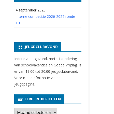
4 september 2026:
Interne competitie 2026-2027 ronde
1.1
JEUGDCLUBAVOND
Iedere vrijdagavond, met uitzondering
van schoolvakanties en Goede Vrijdag, is
er van 19:00 tot 20:00 jeugdclubavond.
Voor meer informatie zie
de
jeugdpagina
.
EERDERE BERICHTEN
E
e