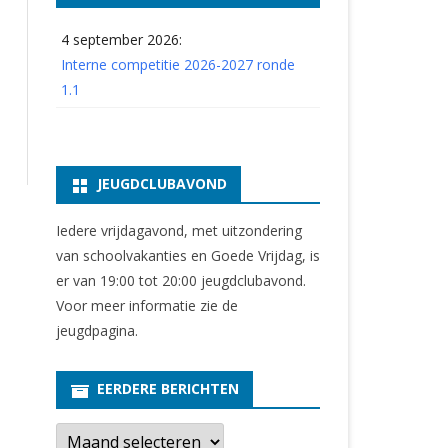
4 september 2026:
Interne competitie 2026-2027 ronde
1.1
JEUGDCLUBAVOND
Iedere vrijdagavond, met uitzondering
van schoolvakanties en Goede Vrijdag, is
er van 19:00 tot 20:00 jeugdclubavond.
Voor meer informatie zie
de
jeugdpagina
.
EERDERE BERICHTEN
E
e