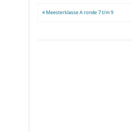
Bericht
Meesterklasse A ronde 7 t/m 9
navigatie