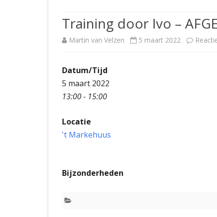
JUBILEUMBIJEENKOMST
KNSB-COMP
Training door Ivo – AFG
JUBILEUMVIERKAMPEN
UITSLAGEN
NOSBO-CO
Martin van Velzen
5 maart 2022
Reacti
INTERNE C
Datum/Tijd
5 maart 2022
13:00 - 15:00
Locatie
't Markehuus
Bijzonderheden