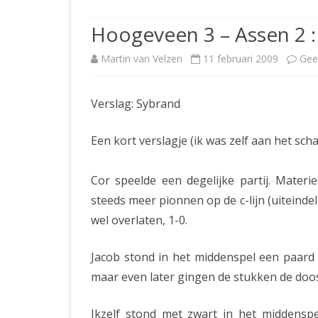
JUBILEUMBIJEENKOMST
KNSB-COMP
Hoogeveen 3 – Assen 2 : 
JUBILEUMVIERKAMPEN
UITSLAGEN
NOSBO-CO
Martin van Velzen
11 februari 2009
Gee
INTERNE C
Verslag: Sybrand
Een kort verslagje (ik was zelf aan het scha
Cor speelde een degelijke partij. Materi
steeds meer pionnen op de c-lijn (uiteindel
wel overlaten, 1-0.
Jacob stond in het middenspel een paard 
maar even later gingen de stukken de doos 
Ikzelf stond met zwart in het middenspel