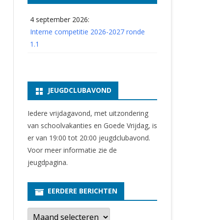
4 september 2026:
Interne competitie 2026-2027 ronde
1.1
JEUGDCLUBAVOND
Iedere vrijdagavond, met uitzondering
van schoolvakanties en Goede Vrijdag, is
er van 19:00 tot 20:00 jeugdclubavond.
Voor meer informatie zie
de
jeugdpagina
.
EERDERE BERICHTEN
E
e