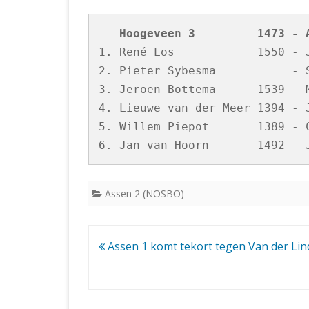
   Hoogeveen 3         1473 - 
1. René Los            1550 - J
2. Pieter Sybesma           - S
3. Jeroen Bottema      1539 - M
4. Lieuwe van der Meer 1394 - J
5. Willem Piepot       1389 - C
Assen 2 (NOSBO)
Bericht
Assen 1 komt tekort tegen Van der Lin
navigatie