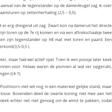
3
 aanval van de tegenstander op de damevleugel zag ik over
ansturen op zettenherhaling (2,5 – 0,5).
–
A
er erg dreigend uit zag. Zwart kon na dameruil het directe
s
jn toren op de 7e rij komen en via een aftrekschaakje twee
rten zijn tegenstander op h8 mat met toren en paard. Een
s
erkomt(3,5-0,5 ).
e
n
hter, maar had wel actief spel. Toen ik een poosje later keek
onnen voor. Helaas waren de pionnen al wat ver opgerukt,
2
ngen ((4-1).
:
1
 Posthoorn met wit nog in een materieel gelijke stand, maar
,
losse. Bovendien deed de zwarte koning niet mee aan het
n bleek echter net niet genoeg om de winst te pakken, zodat
5
–