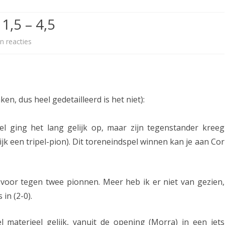
ETITIE
2025-2026
30-MINUTEN-COMPETITIE 2025-
KNSB-COMPETITIE
SNELSCHAAKKAMPIOENSCHAP
1,5 – 4,5
2026
MPETITIE
2025-2026
2025-2026
NOSBO-COMPETITIE
NOTABENE-COMPETITIE 2025-
n reacties
o
OMPETITIES
2025-2026
RAPIDKAMPIOENSCHAP 2025-
HISTORIE
2026
p
2026
SNELSCHAAKKAMPIOENSCHAP
H
SPEELSCHEMA
JEUGD 2025-2026
o
ken, dus heel gedetailleerd is het niet):
KNSB-RATINGLIJST
SPEELSCHEMA JEUGD
o
ERELIJST SENIOREN
eel ging het lang gelijk op, maar zijn tegenstander kreeg
KNSB-JEUGDRATINGLIJST
g
ijk een tripel-pion). Dit toreneindspel winnen kan je aan Cor
e
NEDERLANDSE
DEELNEM
JEUGDKAMPIOENSCHAPPEN
ASSEN
v
ERELIJST JEUGD
voor tegen twee pionnen. Meer heb ik er niet van gezien,
e
in (2-0).
e
n
 materieel gelijk, vanuit de opening (Morra) in een iets