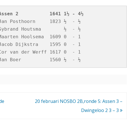
4
Assen 2           1641 1½ - 4½
,
an Posthoorn     1823 ½  - ½

5
ybrand Houtsma        ½  - ½

aarten Hoolsema  1609 0  - 1

acob Dijkstra    1595 0  - 1

or van der Werff 1617 0  - 1

de
20 februari NOSBO 2B,ronde 5: Assen 3 –
Dwingeloo 2 3 – 3