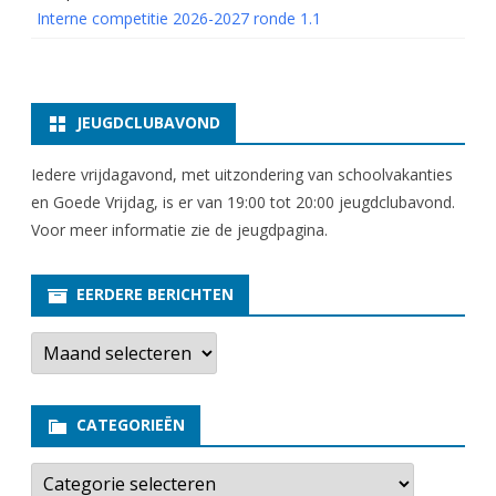
Interne competitie 2026-2027 ronde 1.1
JEUGDCLUBAVOND
Iedere vrijdagavond, met uitzondering van schoolvakanties
en Goede Vrijdag, is er van 19:00 tot 20:00 jeugdclubavond.
Voor meer informatie zie
de jeugdpagina
.
EERDERE BERICHTEN
E
e
r
d
e
CATEGORIEËN
r
e
b
C
e
a