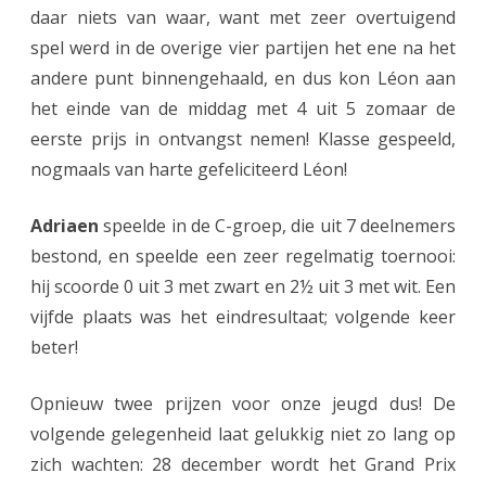
daar niets van waar, want met zeer overtuigend
A
spel werd in de overige vier partijen het ene na het
s
andere punt binnengehaald, en dus kon Léon aan
het einde van de middag met 4 uit 5 zomaar de
s
eerste prijs in ontvangst nemen! Klasse gespeeld,
e
nogmaals van harte gefeliciteerd Léon!
r
Adriaen
speelde in de C-groep, die uit 7 deelnemers
j
bestond, en speelde een zeer regelmatig toernooi:
e
hij scoorde 0 uit 3 met zwart en 2½ uit 3 met wit. Een
u
vijfde plaats was het eindresultaat; volgende keer
g
beter!
d
Opnieuw twee prijzen voor onze jeugd dus! De
i
volgende gelegenheid laat gelukkig niet zo lang op
n
zich wachten: 28 december wordt het Grand Prix