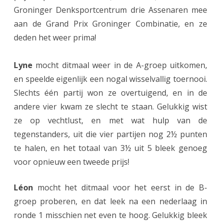
Groninger Denksportcentrum drie Assenaren mee
e
aan de Grand Prix Groninger Combinatie, en ze
u
deden het weer prima!
w
Lyne
mocht ditmaal weer in de A-groep uitkomen,
s
en speelde eigenlijk een nogal wisselvallig toernooi.
u
Slechts één partij won ze overtuigend, en in de
c
andere vier kwam ze slecht te staan. Gelukkig wist
c
ze op vechtlust, en met wat hulp van de
tegenstanders, uit die vier partijen nog 2½ punten
e
te halen, en het totaal van 3½ uit 5 bleek genoeg
s
voor opnieuw een tweede prijs!
v
o
Léon
mocht het ditmaal voor het eerst in de B-
groep proberen, en dat leek na een nederlaag in
o
ronde 1 misschien net even te hoog. Gelukkig bleek
r