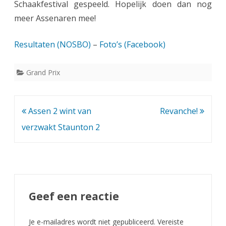
G
Schaakfestival gespeeld. Hopelijk doen dan nog
meer Assenaren mee!
P
G
Resultaten (NOSBO)
–
Foto’s (Facebook)
r
Grand Prix
o
n
i
Bericht
Assen 2 wint van
Revanche!
navigatie
verzwakt Staunton 2
n
g
e
r
Geef een reactie
C
o
Je e-mailadres wordt niet gepubliceerd.
Vereiste