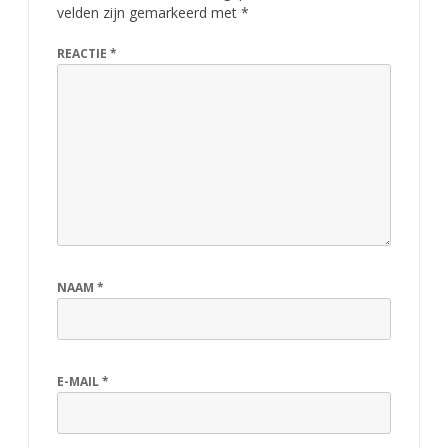
velden zijn gemarkeerd met
*
m
b
REACTIE
*
i
n
a
t
i
e
NAAM
*
!
E-MAIL
*