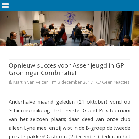
Ga
direct
naar
de
Opnieuw succes voor Asser jeugd in GP
inhoud
Groninger Combinatie!
Martin van Velzen
3 december 2017
Geen reacties
o
p
Anderhalve maand geleden (21 oktober) vond op
O
Schiermonnikoog het eerste Grand-Prix-toernooi
p
van het seizoen plaats; daar deed van onze club
n
alleen Lyne mee, en zij wist in de B-groep de tweede
prijs te pakken! Gisteren (2 december) deden in het
i