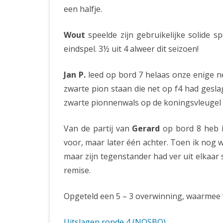
een halfje.
Wout
speelde zijn gebruikelijke solide s
eindspel. 3½ uit 4 alweer dit seizoen!
Jan P.
leed op bord 7 helaas onze enige ne
zwarte pion staan die net op f4 had geslag
zwarte pionnenwals op de koningsvleugel 
Van de partij van
Gerard
op bord 8 heb i
voor, maar later één achter. Toen ik nog 
maar zijn tegenstander had ver uit elkaar
remise.
Opgeteld een 5 – 3 overwinning, waarmee
Uitslagen ronde 4 (NOSBO)