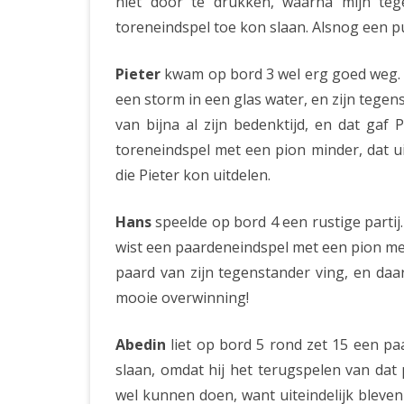
niet door te drukken, waarna mijn tege
toreneindspel toe kon slaan. Alsnog een p
Pieter
kwam op bord 3 wel erg goed weg. Ro
een storm in een glas water, en zijn tegen
van bijna al zijn bedenktijd, en dat ga
toreneindspel met een pion minder, dat u
die Pieter kon uitdelen.
Hans
speelde op bord 4 een rustige partij. 
wist een paardeneindspel met een pion me
paard van zijn tegenstander ving, en daa
mooie overwinning!
Abedin
liet op bord 5 rond zet 15 een paa
slaan, omdat hij het terugspelen van dat 
wel kunnen doen, want uiteindelijk bleven