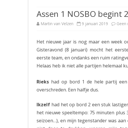
JUBILEUMBIJEENKOMST
KNSB-COMP
Assen 1 NOSBO begint 
JUBILEUMVIERKAMPEN
UITSLAGEN
NOSBO-CO
Martin van Velzen
9 januari 2019
Geen 
INTERNE C
Het nieuwe jaar is nog maar een week oud
Gisteravond (8 januari) mocht het eer
eerste team, en ondanks een ruim ratingve
Helaas heb ik niet alle partijen helemaal
Rieks
had op bord 1 de hele partij een l
overschreden. Een halfje dus.
Ikzelf
had het op bord 2 een stuk lastige
het nieuwe speeltempo: 75 minuten plus 3
seizoen…), en mijn tegenstander was aan e