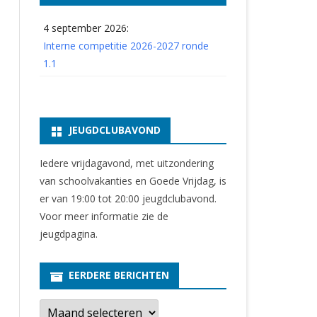
4 september 2026:
Interne competitie 2026-2027 ronde
1.1
JEUGDCLUBAVOND
Iedere vrijdagavond, met uitzondering
van schoolvakanties en Goede Vrijdag, is
er van 19:00 tot 20:00 jeugdclubavond.
Voor meer informatie zie
de
jeugdpagina
.
EERDERE BERICHTEN
E
e