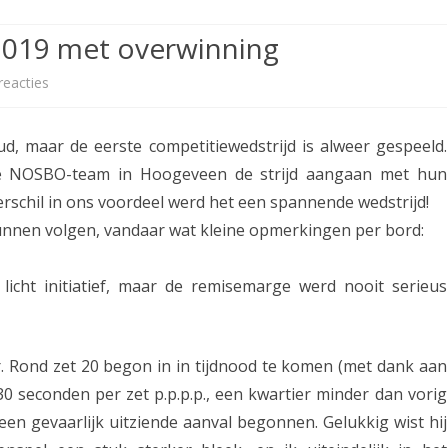
ETITIE
2025-2026
30-MINUTEN-COMPETITIE 2025-
KNSB-COMPETITIE
SNELSCHAAKKAMPIOENSCHAP
2019 met overwinning
2026
MPETITIE
2025-2026
2025-2026
NOSBO-COMPETITIE
NOTABENE-COMPETITIE 2025-
reacties
o
OMPETITIES
2025-2026
RAPIDKAMPIOENSCHAP 2025-
HISTORIE
2026
p
2026
, maar de eerste competitiewedstrijd is alweer gespeeld.
SNELSCHAAKKAMPIOENSCHAP
A
SPEELSCHEMA
JEUGD 2025-2026
ste NOSBO-team in Hoogeveen de strijd aangaan met hun
s
rschil in ons voordeel werd het een spannende wedstrijd!
KNSB-RATINGLIJST
SPEELSCHEMA JEUGD
s
 kunnen volgen, vandaar wat kleine opmerkingen per bord:
ERELIJST SENIOREN
KNSB-JEUGDRATINGLIJST
e
icht initiatief, maar de remisemarge werd nooit serieus
n
NEDERLANDSE
DEELNEM
JEUGDKAMPIOENSCHAPPEN
ASSEN
1
ERELIJST JEUGD
N
r. Rond zet 20 begon in in tijdnood te komen (met dank aan
0 seconden per zet p.p.p.p., een kwartier minder dan vorig
O
en gevaarlijk uitziende aanval begonnen. Gelukkig wist hij
S