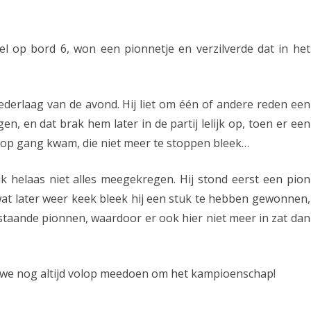
e
t
pel op bord 6, won een pionnetje en verzilverde dat in het
o
v
derlaag van de avond. Hij liet om één of andere reden een
e
en, en dat brak hem later in de partij lelijk op, toen er een
r
op gang kwam, die niet meer te stoppen bleek…
w
k helaas niet alles meegekregen. Hij stond eerst een pion
i
wat later weer keek bleek hij een stuk te hebben gewonnen,
n
 staande pionnen, waardoor er ook hier niet meer in zat dan
n
i
 we nog altijd volop meedoen om het kampioenschap!
n
g