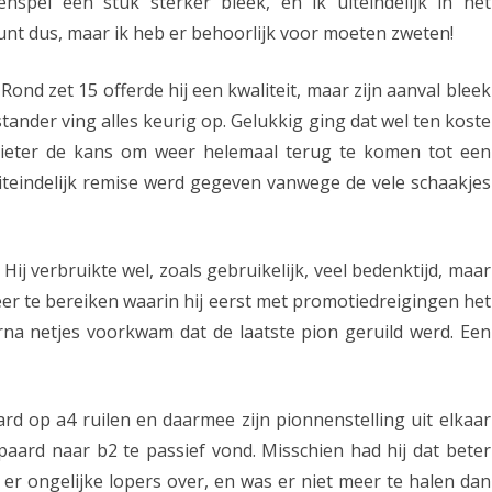
nspel een stuk sterker bleek, en ik uiteindelijk in het
B
unt dus, maar ik heb er behoorlijk voor moeten zweten!
O
nd zet 15 offerde hij een kwaliteit, maar zijn aanval bleek
b
stander ving alles keurig op. Gelukkig ging dat wel ten koste
e
f Pieter de kans om weer helemaal terug te komen tot een
g
iteindelijk remise werd gegeven vanwege de vele schaakjes
i
n
Hij verbruikte wel, zoals gebruikelijk, veel bedenktijd, maar
t
er te bereiken waarin hij eerst met promotiedreigingen het
2
rna netjes voorkwam dat de laatste pion geruild werd. Een
0
1
rd op a4 ruilen en daarmee zijn pionnenstelling uit elkaar
9
paard naar b2 te passief vond. Misschien had hij dat beter
 er ongelijke lopers over, en was er niet meer te halen dan
m