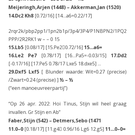
A
Meijeringh,Arjen (1448) – Akkerman,Jan (1520)
s
14.Dc2 Kh8
[0.72/16] [14…a6=0.22/17]
s
2rqr2k/pbp2pp1/1pn2b1p/3p4/3P4/P1NBPN2/1PQ2
e
PPP/2R2RK1 w – – 0 15
n
15.Lb5
[0.08/17] [15.Pe20.72/16]
15…a6=
3
16.Le2 Pe7
[0.78/17] [16…Pa5=-0.03/15]
17.Dd2
[-0.17/16] [17.Pe5 0.78/17 Lxe5 18.dxe5] …
i
29.Dxf5 Lxf5
[ Blunder waarde: Wit=0.27 (precise)
n
/Zwart=0.24 (precise) ]
½ – ½
2
(“een manoeuvreerpartij”)
e
“Op 26 apr. 2022: Hoi Tinus, Stijn wil heel graag
k
invallen. Gr Stijn en Ab”
l
Faber,Stijn (542) – Detmers,Sebo (1471
a
11.0–0
[0.18/17] [11.g4 0.96/16 Lg6 12.g5]
11…0–0=