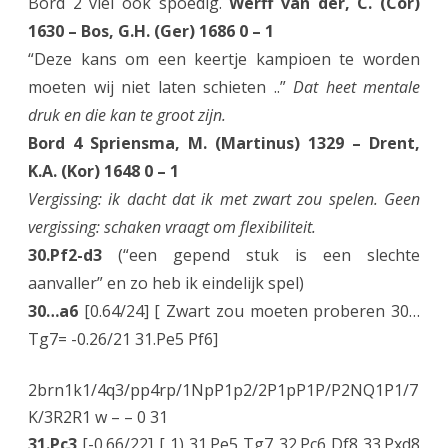
Bord 2 viel ook spoedig.
Werff van der, C. (Cor)
1630 – Bos, G.H. (Ger) 1686 0 – 1
“Deze kans om een keertje kampioen te worden
moeten wij niet laten schieten ..”
Dat heet mentale
druk en die kan te groot zijn.
Bord 4 Spriensma, M. (Martinus) 1329 – Drent,
K.A. (Kor) 1648 0 – 1
Vergissing: ik dacht dat ik met zwart zou spelen. Geen
vergissing: schaken vraagt om flexibiliteit.
30.Pf2-d3
(“een gepend stuk is een slechte
aanvaller” en zo heb ik eindelijk spel)
30…a6
[0.64/24] [ Zwart zou moeten proberen 30…
Tg7= -0.26/21 31.Pe5 Pf6]
2brn1k1/4q3/pp4rp/1NpP1p2/2P1pP1P/P2NQ1P1/7
K/3R2R1 w – – 0 31
31.Pc3
[-0.66/22] [ 1) 31.Pe5 Tg7 32.Pc6 Df8 33.Pxd8