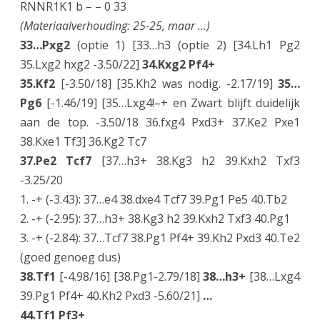
RNNR1K1 b – – 0 33
(Materiaalverhouding: 25-25, maar …)
33…Pxg2
(optie 1) [33…h3 (optie 2) [34.Lh1 Pg2
35.Lxg2 hxg2 -3.50/22]
34.Kxg2 Pf4+
35.Kf2
[-3.50/18] [35.Kh2 was nodig. -2.17/19]
35…
Pg6
[-1.46/19] [35…Lxg4!–+ en Zwart blijft duidelijk
aan de top. -3.50/18 36.fxg4 Pxd3+ 37.Ke2 Pxe1
38.Kxe1 Tf3] 36.Kg2 Tc7
37.Pe2 Tcf7
[37…h3+ 38.Kg3 h2 39.Kxh2 Txf3
-3.25/20
1. -+ (-3.43): 37…e4 38.dxe4 Tcf7 39.Pg1 Pe5 40.Tb2
2. -+ (-2.95): 37…h3+ 38.Kg3 h2 39.Kxh2 Txf3 40.Pg1
3. -+ (-2.84): 37…Tcf7 38.Pg1 Pf4+ 39.Kh2 Pxd3 40.Te2
(goed genoeg dus)
38.Tf1
[-4.98/16] [38.Pg1-2.79/18]
38…h3+
[38…Lxg4
39.Pg1 Pf4+ 40.Kh2 Pxd3 -5.60/21]
…
44.Tf1 Pf3+