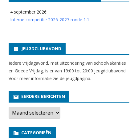
4 september 2026:
Interne competitie 2026-2027 ronde 1.1
JEUGDCLUBAVOND
Iedere vrijdagavond, met uitzondering van schoolvakanties
en Goede Vrijdag, is er van 19:00 tot 20:00 jeugdclubavond.
Voor meer informatie zie
de jeugdpagina
.
EERDERE BERICHTEN
E
e
r
d
e
CATEGORIEËN
r