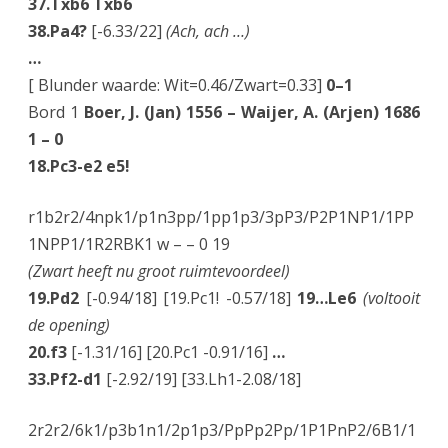
37.Txb6 Txb6
38.Pa4?
[-6.33/22]
(Ach, ach …)
…
[ Blunder waarde: Wit=0.46/Zwart=0.33]
0–1
Bord 1
Boer, J. (Jan) 1556 – Waijer, A. (Arjen) 1686
1 – 0
18.Pc3-e2 e5!
r1b2r2/4npk1/p1n3pp/1pp1p3/3pP3/P2P1NP1/1PP
1NPP1/1R2RBK1 w – – 0 19
(Zwart heeft nu groot ruimtevoordeel)
19.Pd2
[-0.94/18] [19.Pc1! -0.57/18]
19…Le6
(voltooit
de opening)
20.f3
[-1.31/16] [20.Pc1 -0.91/16]
…
33.Pf2-d1
[-2.92/19] [33.Lh1-2.08/18]
2r2r2/6k1/p3b1n1/2p1p3/PpPp2Pp/1P1PnP2/6B1/1