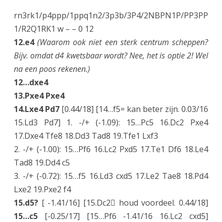
s
rn3rk1/p4ppp/1ppq1n2/3p3b/3P4/2NBPN1P/PP3PP
s
1/R2Q1RK1 w – – 0 12
e
12.e4
(Waarom ook niet een sterk centrum scheppen?
Bijv. omdat d4 kwetsbaar wordt? Nee, het is optie 2! Wel
N
na een poos rekenen.)
O
12…dxe4
S
13.Pxe4 Pxe4
14.Lxe4 Pd7
[0.44/18] [14…f5= kan beter zijn. 0.03/16
B
15.Ld3 Pd7] 1. -/+ (-1.09): 15…Pc5 16.Dc2 Pxe4
O
17.Dxe4 Tfe8 18.Dd3 Tad8 19.Tfe1 Lxf3
2. -/+ (-1.00): 15…Pf6 16.Lc2 Pxd5 17.Te1 Df6 18.Le4
Tad8 19.Dd4 c5
3. -/+ (-0.72): 15…f5 16.Ld3 cxd5 17.Le2 Tae8 18.Pd4
Lxe2 19.Pxe2 f4
15.d5?
[ -1.41/16] [15.Dc2 houd voordeel. 0.44/18]
15…c5
[-0.25/17] [15…Pf6 -1.41/16 16.Lc2 cxd5]