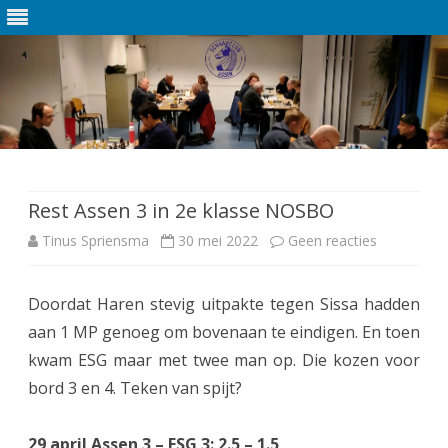
Ga
direct
naar
de
Rest Assen 3 in 2e klasse NOSBO
inhoud
Tinus Spriensma
30 mei 2022
Geen reacties
o
p
Doordat Haren stevig uitpakte tegen Sissa hadden
R
aan 1 MP genoeg om bovenaan te eindigen. En toen
e
kwam ESG maar met twee man op. Die kozen voor
s
bord 3 en 4. Teken van spijt?
t
29 april Assen 3 – ESG 3: 2.5 – 1.5