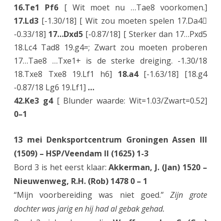
16.Te1 Pf6
[ Wit moet nu …Tae8 voorkomen.]
17.Ld3
[-1.30/18] [ Wit zou moeten spelen 17.Da4
-0.33/18]
17…Dxd5
[-0.87/18] [ Sterker dan 17…Pxd5
18.Lc4 Tad8 19.g4=; Zwart zou moeten proberen
17…Tae8 …Txe1+ is de sterke dreiging. -1.30/18
18.Txe8 Txe8 19.Lf1 h6]
18.a4
[-1.63/18] [18.g4
-0.87/18 Lg6 19.Lf1]
…
42.Ke3 g4
[ Blunder waarde: Wit=1.03/Zwart=0.52]
0–1
13 mei Denksportcentrum Groningen Assen III
(1509) – HSP/Veendam II (1625) 1-3
Bord 3 is het eerst klaar:
Akkerman, J. (Jan) 1520 –
Nieuwenweg, R.H. (Rob) 1478 0 – 1
“Mijn voorbereiding was niet goed.”
Zijn grote
dochter was jarig en hij had al gebak gehad.