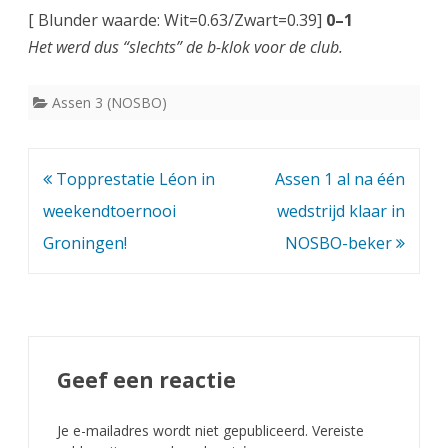
[ Blunder waarde: Wit=0.63/Zwart=0.39]
0–1
Het werd dus “slechts” de b-klok voor de club.
Assen 3 (NOSBO)
Bericht
Topprestatie Léon in
Assen 1 al na één
navigatie
weekendtoernooi
wedstrijd klaar in
Groningen!
NOSBO-beker
Geef een reactie
Je e-mailadres wordt niet gepubliceerd.
Vereiste