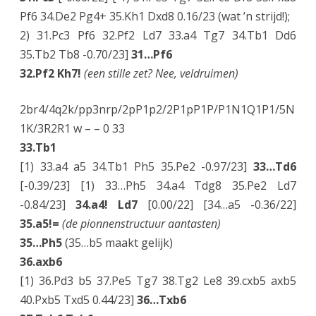
Pf6 34.De2 Pg4+ 35.Kh1 Dxd8 0.16/23 (wat ’n strijd!);
2) 31.Pc3 Pf6 32.Pf2 Ld7 33.a4 Tg7 34.Tb1 Dd6
35.Tb2 Tb8 -0.70/23]
31…Pf6
32.Pf2 Kh7!
(een stille zet? Nee, veldruimen)
2br4/4q2k/pp3nrp/2pP1p2/2P1pP1P/P1N1Q1P1/5N
1K/3R2R1 w – – 0 33
33.Tb1
[1) 33.a4 a5 34.Tb1 Ph5 35.Pe2 -0.97/23]
33…Td6
[-0.39/23] [1) 33…Ph5 34.a4 Tdg8 35.Pe2 Ld7
-0.84/23]
34.a4! Ld7
[0.00/22] [34…a5 -0.36/22]
35.a5!=
(de pionnenstructuur aantasten)
35…Ph5
(35…b5 maakt gelijk)
36.axb6
[1) 36.Pd3 b5 37.Pe5 Tg7 38.Tg2 Le8 39.cxb5 axb5
40.Pxb5 Txd5 0.44/23]
36…Txb6