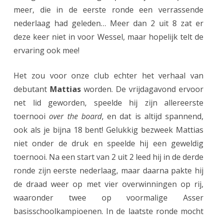
meer, die in de eerste ronde een verrassende
n
nederlaag had geleden… Meer dan 2 uit 8 zat er
o
deze keer niet in voor Wessel, maar hopelijk telt de
ervaring ook mee!
o
i
Het zou voor onze club echter het verhaal van
2
debutant
Mattias
worden. De vrijdagavond ervoor
0
net lid geworden, speelde hij zijn allereerste
toernooi
over the board
, en dat is altijd spannend,
2
ook als je bijna 18 bent! Gelukkig bezweek Mattias
3
niet onder de druk en speelde hij een geweldig
:
toernooi. Na een start van 2 uit 2 leed hij in de derde
g
ronde zijn eerste nederlaag, maar daarna pakte hij
de draad weer op met vier overwinningen op rij,
e
waaronder twee op voormalige Asser
w
basisschoolkampioenen. In de laatste ronde mocht