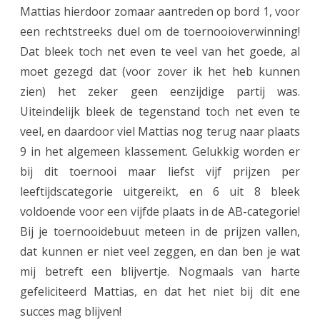
e
Mattias hierdoor zomaar aantreden op bord 1, voor
l
een rechtstreeks duel om de toernooioverwinning!
Dat bleek toch net even te veel van het goede, al
d
moet gezegd dat (voor zover ik het heb kunnen
i
zien) het zeker geen eenzijdige partij was.
g
Uiteindelijk bleek de tegenstand toch net even te
d
veel, en daardoor viel Mattias nog terug naar plaats
9 in het algemeen klassement. Gelukkig worden er
e
bij dit toernooi maar liefst vijf prijzen per
b
leeftijdscategorie uitgereikt, en 6 uit 8 bleek
u
voldoende voor een vijfde plaats in de AB-categorie!
u
Bij je toernooidebuut meteen in de prijzen vallen,
dat kunnen er niet veel zeggen, en dan ben je wat
t
mij betreft een blijvertje. Nogmaals van harte
v
gefeliciteerd Mattias, en dat het niet bij dit ene
o
succes mag blijven!