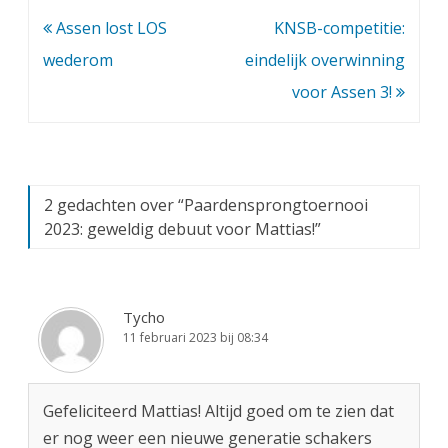
Bericht
Assen lost LOS
KNSB-competitie:
navigatie
wederom
eindelijk overwinning
voor Assen 3!
2 gedachten over “
Paardensprongtoernooi
2023: geweldig debuut voor Mattias!
”
Tycho
11 februari 2023 bij 08:34
Gefeliciteerd Mattias! Altijd goed om te zien dat
er nog weer een nieuwe generatie schakers