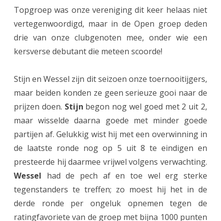
Topgroep was onze vereniging dit keer helaas niet
d
vertegenwoordigd, maar in de Open groep deden
e
drie van onze clubgenoten mee, onder wie een
n
kersverse debutant die meteen scoorde!
s
Stijn en Wessel zijn dit seizoen onze toernooitijgers,
p
maar beiden konden ze geen serieuze gooi naar de
r
prijzen doen.
Stijn
begon nog wel goed met 2 uit 2,
o
maar wisselde daarna goede met minder goede
partijen af. Gelukkig wist hij met een overwinning in
n
de laatste ronde nog op 5 uit 8 te eindigen en
g
presteerde hij daarmee vrijwel volgens verwachting.
t
Wessel
had de pech af en toe wel erg sterke
o
tegenstanders te treffen; zo moest hij het in de
derde ronde per ongeluk opnemen tegen de
e
ratingfavoriete van de groep met bijna 1000 punten
r