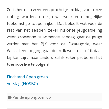
o
Zo is het toch weer een prachtige middag voor onze
r
club geworden, en zijn we weer een mogelijke
M
toekomstige topper rijker. Dat belooft wat voor de
a
rest van het seizoen, zeker nu onze jeugdafdeling
weer groeiende is! Komende zondag gaat de jeugd
t
verder met het PJK voor de E-categorie, waar
t
Wessel een poging gaat doen. Ik weet niet of ik daar
i
bij kan zijn, maar anders zal ik zeker proberen het
a
toernooi live te volgen!
s
Eindstand Open groep
!
Verslag (NOSBO)
Paardensprong-toernooi