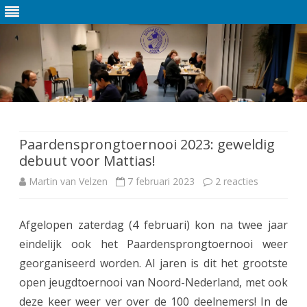
Ga
direct
naar
de
Paardensprongtoernooi 2023: geweldig
inhoud
debuut voor Mattias!
Martin van Velzen
7 februari 2023
2 reacties
o
p
Afgelopen zaterdag (4 februari) kon na twee jaar
P
eindelijk ook het Paardensprongtoernooi weer
a
georganiseerd worden. Al jaren is dit het grootste
a
open jeugdtoernooi van Noord-Nederland, met ook
deze keer weer ver over de 100 deelnemers! In de
r