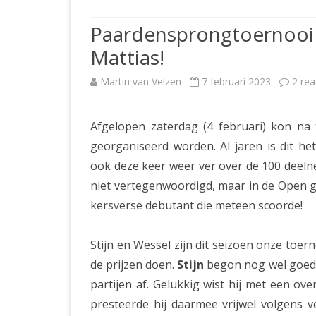
JUBILEUMBIJEENKOMST
KNSB-COMP
Paardensprongtoernooi 
JUBILEUMVIERKAMPEN
UITSLAGEN
NOSBO-CO
Mattias!
INTERNE C
Martin van Velzen
7 februari 2023
2 rea
Afgelopen zaterdag (4 februari) kon na
georganiseerd worden. Al jaren is dit h
ook deze keer weer ver over de 100 deeln
niet vertegenwoordigd, maar in de Open 
kersverse debutant die meteen scoorde!
Stijn en Wessel zijn dit seizoen onze toe
de prijzen doen.
Stijn
begon nog wel goed 
partijen af. Gelukkig wist hij met een ov
presteerde hij daarmee vrijwel volgens 