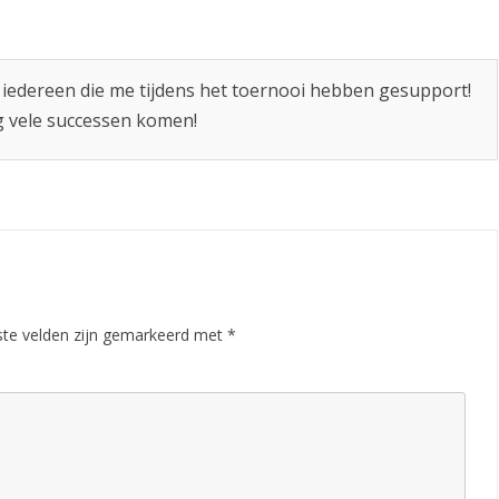
t
t
i
 iedereen die me tijdens het toernooi hebben gesupport!
g vele successen komen!
a
s
!
ste velden zijn gemarkeerd met
*