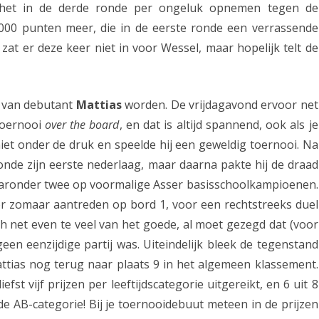
j het in de derde ronde per ongeluk opnemen tegen de
p
1000 punten meer, die in de eerste ronde een verrassende
r
at er deze keer niet in voor Wessel, maar hopelijk telt de
o
n
l van debutant
Mattias
worden. De vrijdagavond ervoor net
g
 toernooi
over the board
, en dat is altijd spannend, ook als je
t
iet onder de druk en speelde hij een geweldig toernooi. Na
o
 ronde zijn eerste nederlaag, maar daarna pakte hij de draad
aaronder twee op voormalige Asser basisschoolkampioenen.
e
or zomaar aantreden op bord 1, voor een rechtstreeks duel
r
h net even te veel van het goede, al moet gezegd dat (voor
n
een eenzijdige partij was. Uiteindelijk bleek de tegenstand
o
attias nog terug naar plaats 9 in het algemeen klassement.
fst vijf prijzen per leeftijdscategorie uitgereikt, en 6 uit 8
o
de AB-categorie! Bij je toernooidebuut meteen in de prijzen
i