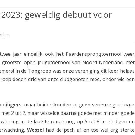
ETITIE
2025-2026
30-MINUTEN-COMPETITIE 2025-
KNSB-COMPETITIE
SNELSCHAAKKAMPIOENSCHAP
2023: geweldig debuut voor
2026
MPETITIE
2025-2026
2025-2026
NOSBO-COMPETITIE
NOTABENE-COMPETITIE 2025-
OMPETITIES
2025-2026
RAPIDKAMPIOENSCHAP 2025-
HISTORIE
2026
cties
o
2026
SNELSCHAAKKAMPIOENSCHAP
p
SPEELSCHEMA
JEUGD 2025-2026
 twee jaar eindelijk ook het Paardensprongtoernooi weer
P
KNSB-RATINGLIJST
et grootste open jeugdtoernooi van Noord-Nederland, met
SPEELSCHEMA JEUGD
a
emers! In de Topgroep was onze vereniging dit keer helaas
ERELIJST SENIOREN
KNSB-JEUGDRATINGLIJST
a
groep deden drie van onze clubgenoten mee, onder wie een
r
NEDERLANDSE
DEELNEM
JEUGDKAMPIOENSCHAPPEN
ASSEN
d
rnooitijgers, maar beiden konden ze geen serieuze gooi naar
ERELIJST JEUGD
e
met 2 uit 2, maar wisselde daarna goede met minder goede
n
erwinning in de laatste ronde nog op 5 uit 8 te eindigen en
verwachting.
Wessel
had de pech af en toe wel erg sterke
s