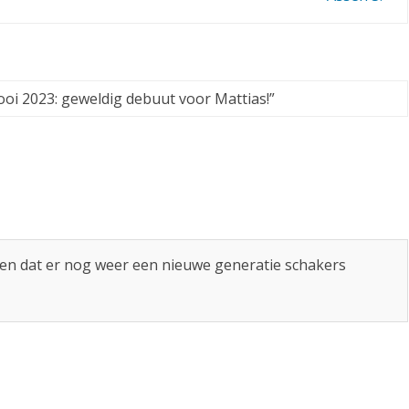
d
e
b
i 2023: geweldig debuut voor Mattias!
”
u
u
t
v
o
 zien dat er nog weer een nieuwe generatie schakers
o
r
M
a