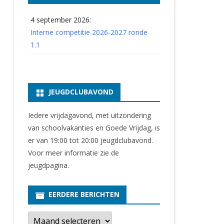
4 september 2026:
Interne competitie 2026-2027 ronde
1.1
JEUGDCLUBAVOND
Iedere vrijdagavond, met uitzondering
van schoolvakanties en Goede Vrijdag, is
er van 19:00 tot 20:00 jeugdclubavond.
Voor meer informatie zie
de
jeugdpagina
.
EERDERE BERICHTEN
E
e