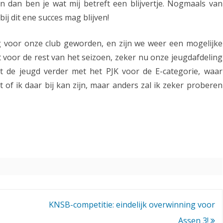
en dan ben je wat mij betreft een blijvertje. Nogmaals van
2
bij dit ene succes mag blijven!
0
g voor onze club geworden, en zijn we weer een mogelijke
2
t voor de rest van het seizoen, zeker nu onze jeugdafdeling
3
 de jeugd verder met het PJK voor de E-categorie, waar
:
 of ik daar bij kan zijn, maar anders zal ik zeker proberen
g
e
w
e
l
d
i
KNSB-competitie: eindelijk overwinning voor
Assen 3!
g