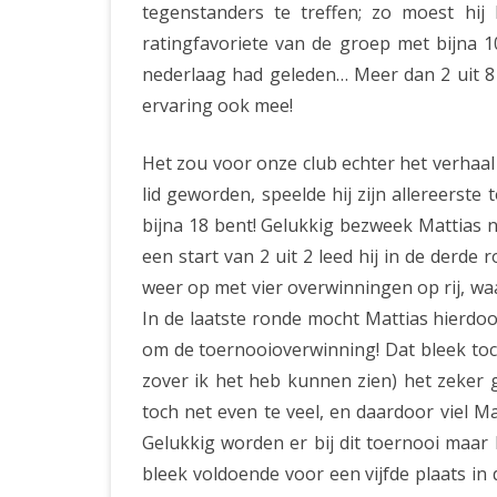
tegenstanders te treffen; zo moest hi
ratingfavoriete van de groep met bijna 
nederlaag had geleden… Meer dan 2 uit 8 z
ervaring ook mee!
Het zou voor onze club echter het verhaa
lid geworden, speelde hij zijn allereerste
bijna 18 bent! Gelukkig bezweek Mattias n
een start van 2 uit 2 leed hij in de derde
weer op met vier overwinningen op rij, w
In de laatste ronde mocht Mattias hierdo
om de toernooioverwinning! Dat bleek toc
zover ik het heb kunnen zien) het zeker g
toch net even te veel, en daardoor viel M
Gelukkig worden er bij dit toernooi maar lie
bleek voldoende voor een vijfde plaats in 