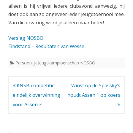
alleen is hij vrijwel iedere clubavond aanwezig, hij
v
doet ook aan zo ongeveer ieder jeugdtoernooi mee.
o
Van die ervaring word je alleen maar beter!
o
Verslag NOSBO
r
Eindstand
–
Resultaten van Wessel
W
e
Persoonlijk Jeugdkampioenschap NOSBO
s
s
Bericht
KNSB-competitie:
Winst op de Spassky’s
e
navigatie
eindelijk overwinning
houdt Assen 1 op koers
l
voor Assen 3!
i
n