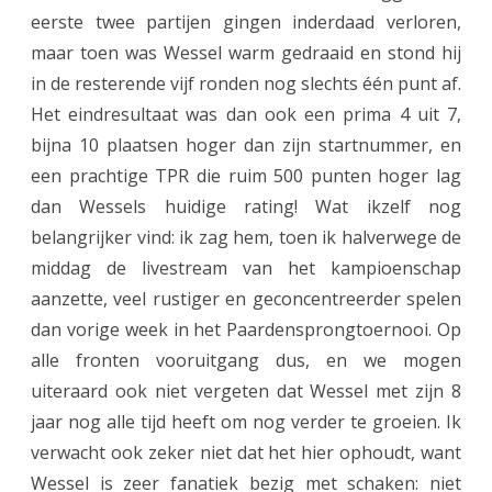
eerste twee partijen gingen inderdaad verloren,
h
maar toen was Wessel warm gedraaid en stond hij
t
in de resterende vijf ronden nog slechts één punt af.
i
Het eindresultaat was dan ook een prima 4 uit 7,
bijna 10 plaatsen hoger dan zijn startnummer, en
g
een prachtige TPR die ruim 500 punten hoger lag
r
dan Wessels huidige rating! Wat ikzelf nog
e
belangrijker vind: ik zag hem, toen ik halverwege de
s
middag de livestream van het kampioenschap
aanzette, veel rustiger en geconcentreerder spelen
u
dan vorige week in het Paardensprongtoernooi. Op
l
alle fronten vooruitgang dus, en we mogen
t
uiteraard ook niet vergeten dat Wessel met zijn 8
a
jaar nog alle tijd heeft om nog verder te groeien. Ik
verwacht ook zeker niet dat het hier ophoudt, want
a
Wessel is zeer fanatiek bezig met schaken: niet
t