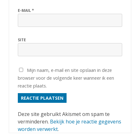
n
E-MAIL
*
s
c
h
SITE
a
p
E
Mijn naam, e-mail en site opslaan in deze
browser voor de volgende keer wanneer ik een
!
reactie plaats.
Deze site gebruikt Akismet om spam te
verminderen.
Bekijk hoe je reactie gegevens
worden verwerkt
.