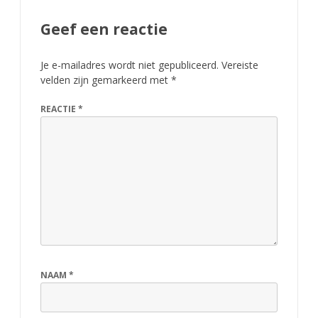
N
Geef een reactie
O
S
Je e-mailadres wordt niet gepubliceerd.
Vereiste
B
velden zijn gemarkeerd met
*
O
REACTIE
*
-
k
a
m
p
i
NAAM
*
o
e