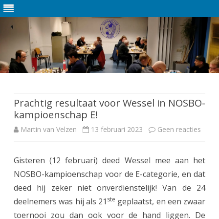
Ga
direct
naar
de
Prachtig resultaat voor Wessel in NOSBO-
inhoud
kampioenschap E!
Martin van Velzen
13 februari 2023
Geen reacties
o
p
Gisteren (12 februari) deed Wessel mee aan het
P
NOSBO-kampioenschap voor de E-categorie, en dat
r
deed hij zeker niet onverdienstelijk! Van de 24
a
ste
deelnemers was hij als 21
geplaatst, en een zwaar
toernooi zou dan ook voor de hand liggen.
De
c