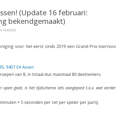
ETITIE
2025-2026
30-MINUTEN-COMPETITIE 2025-
KNSB-COMPETITIE
SNELSCHAAKKAMPIOENSCHAP
Assen! (Update 16 februari:
2026
MPETITIE
2025-2026
2025-2026
NOSBO-COMPETITIE
ing bekendgemaakt)
NOTABENE-COMPETITIE 2025-
OMPETITIES
2025-2026
RAPIDKAMPIOENSCHAP 2025-
HISTORIE
2026
n reacties
o
2026
SNELSCHAAKKAMPIOENSCHAP
p
SPEELSCHEMA
JEUGD 2025-2026
niging voor het eerst sinds 2019 een Grand-Prix-toernooi
1
KNSB-RATINGLIJST
SPEELSCHEMA JEUGD
8
ERELIJST SENIOREN
KNSB-JEUGDRATINGLIJST
f
5, 9407 EA Assen
roepen van 8, in totaal dus maximaal 80 deelnemers.
e
NEDERLANDSE
DEELNEM
JEUGDKAMPIOENSCHAPPEN
ASSEN
b
open gaat, is het tijdschema iets aangepast t.o.v. wat eerder
ERELIJST JEUGD
r
 minuten + 5 seconden per zet per speler per partij.
u
a