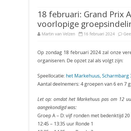
JUBILEUMBIJEENKOMST
KNSB-COMP
18 februari: Grand Prix 
JUBILEUMVIERKAMPEN
UITSLAGEN
NOSBO-CO
voorlopige groepsindel
INTERNE C
Martin van Velzen
16 februari 2024
Gee
Op zondag 18 februari 2024 zal onze vere
organiseren. De opzet zal als volgt zijn:
Speellocatie:
het Markehuus, Scharmbarg 3
Aantal deelnemers: 4 groepen van 6 en 7 g
Let op: omdat het Markehuus pas om 12 uur 
aangekondigd was:
Groep A – D: vijf ronden met bedenktijd 20
12:45 – 13:35 uur Ronde 1