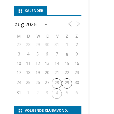
ASSEN 1
BSSK ASSEN
DEELNEMERSLIJST 2026
2026
B
KALENDER
ASSEN 2
ASSEN I
OPEN DRENTSE TOERNOOIEN
UITSLAGEN 2025
WEEKENDTOERNOOI
G
ASSEN 3
ASSEN II
KNSB-COMPETITIE
VERSLAG 2024
JEUGDTOERNOOI
E
NOSBO-BEKER
NOSBO-COMPETITIE
OPEN
P
M
D
W
D
V
Z
Z
UITSLAGEN 2024
RAPIDTOERNOOI
27
28
29
30
31
1
2
KNSB-JEUGDCOMPETITIE
T/M 1900
UITSLAGEN 2023
3
4
5
6
7
9
8
T/M 1700
10
11
12
13
14
15
16
17
18
19
20
21
22
23
ERS VAN SCHAAKCLUB
24
25
26
27
30
28
29
31
1
2
3
5
6
4
VOLGENDE CLUBAVOND: