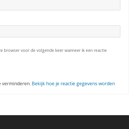
o
r
l
o
p
eze browser voor de volgende keer wanneer ik een reactie
i
g
e
g
e verminderen.
Bekijk hoe je reactie gegevens worden
r
o
e
p