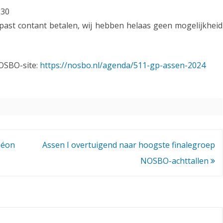
:30
s
epast contant betalen, wij hebben helaas geen mogelijkheid
s
e
NOSBO-site:
n
https://nosbo.nl/agenda/511-gp-assen-2024
!
(
U
p
Léon
Assen I overtuigend naar hoogste finalegroep
d
NOSBO-achttallen
a
t
e
1