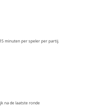
r
i
:
G
r
5 minuten per speler per partij.
a
n
d
P
r
i
x
ijk na de laatste ronde
A