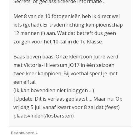
Secrets’ of geclassificeerde informatie …
m
p
Met 8 van de 10 fotogenieën heb ik direct wel
iets (gehad). Er traden richting kampioenschap
i
12 mannen (!) aan. Wat dat betreft dus geen
o
zorgen voor het 10-tal in de 1e Klasse.
e
Baas boven baas: Onze kleinzoon Jurre werd
n
met Victoria-Hilversum JO17 in één seizoen
!
twee keer kampioen. Bij voetbal speel je met
een elftal.
(Ik kan bovendien niet inloggen …)
[Update: Dit is verlaat geplaatst … Maar nu: Op
vrijdag 5 juli vanaf kwart voor 8 zal dat (feest)
plaatsvinden(/losbarsten).
↓
Beantwoord