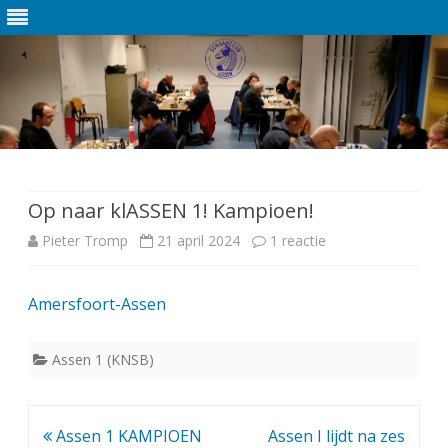
Ga
direct
naar
de
Op naar klASSEN 1! Kampioen!
inhoud
Pieter Tromp
21 april 2024
1 reactie
o
p
Amersfoort-Assen
O
p
Assen 1 (KNSB)
n
a
Bericht
Assen 1 KAMPIOEN
Assen I lijdt na zes