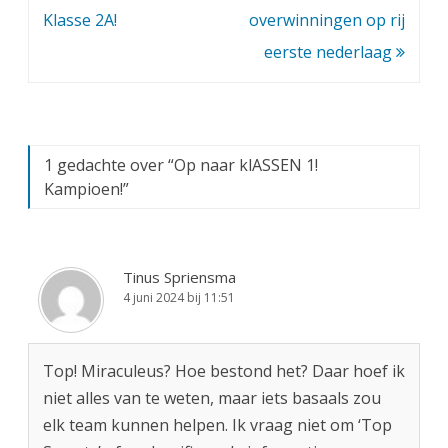
a
navigatie
Klasse 2A!
overwinningen op rij
r
eerste nederlaag
k
l
A
1 gedachte over “
Op naar klASSEN 1!
S
Kampioen!
”
S
E
Tinus Spriensma
N
4 juni 2024 bij 11:51
1
!
Top! Miraculeus? Hoe bestond het? Daar hoef ik
K
niet alles van te weten, maar iets basaals zou
a
elk team kunnen helpen. Ik vraag niet om ‘Top