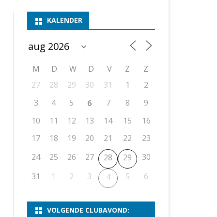
ASSEN 1
BSSK ASSEN
DEELNEMERSLIJST 2026
2026
B
KALENDER
ASSEN 2
ASSEN I
OPEN DRENTSE TOERNOOIEN
UITSLAGEN 2025
WEEKENDTOERNOOI
G
ASSEN 3
ASSEN II
KNSB-COMPETITIE
VERSLAG 2024
JEUGDTOERNOOI
E
NOSBO-BEKER
NOSBO-COMPETITIE
OPEN
P
M
D
W
D
V
Z
Z
UITSLAGEN 2024
RAPIDTOERNOOI
27
28
29
30
31
1
2
KNSB-JEUGDCOMPETITIE
T/M 1900
UITSLAGEN 2023
3
4
5
7
8
9
6
T/M 1700
10
11
12
13
14
15
16
17
18
19
20
21
22
23
ERS VAN SCHAAKCLUB
24
25
26
27
30
28
29
31
1
2
3
5
6
4
VOLGENDE CLUBAVOND: