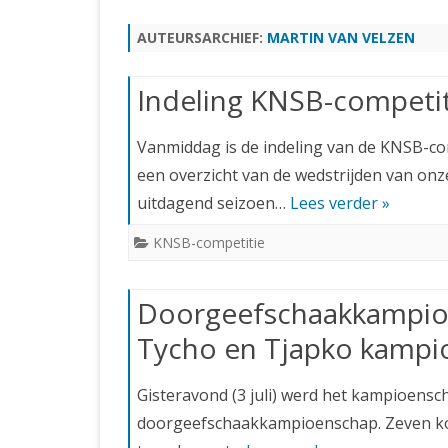
JUBILEUMBIJEENKOMST
KNSB-COMP
AUTEURSARCHIEF:
MARTIN VAN VELZEN
JUBILEUMVIERKAMPEN
UITSLAGEN
NOSBO-CO
INTERNE C
Indeling KNSB-competi
Vanmiddag is de indeling van de KNSB-c
een overzicht van de wedstrijden van onze
uitdagend seizoen…
Lees verder »
KNSB-competitie
Doorgeefschaakkampio
Tycho en Tjapko kampi
Gisteravond (3 juli) werd het kampioensc
doorgeefschaakkampioenschap. Zeven kop