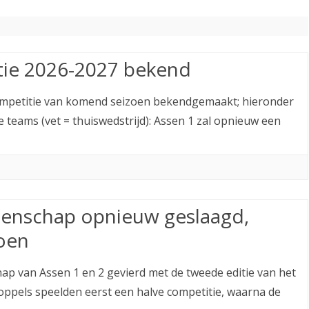
ETITIE
2025-2026
30-MINUTEN-COMPETITIE 2025-
KNSB-COMPETITIE
SNELSCHAAKKAMPIOENSCHAP
2026
MPETITIE
2025-2026
2025-2026
NOSBO-COMPETITIE
NOTABENE-COMPETITIE 2025-
OMPETITIES
2025-2026
tie 2026-2027 bekend
RAPIDKAMPIOENSCHAP 2025-
HISTORIE
2026
2026
ompetitie van komend seizoen bekendgemaakt; hieronder
SNELSCHAAKKAMPIOENSCHAP
SPEELSCHEMA
JEUGD 2025-2026
 teams (vet = thuiswedstrijd): Assen 1 zal opnieuw een
KNSB-RATINGLIJST
SPEELSCHEMA JEUGD
ERELIJST SENIOREN
KNSB-JEUGDRATINGLIJST
NEDERLANDSE
DEELNEM
enschap opnieuw geslaagd,
JEUGDKAMPIOENSCHAPPEN
ASSEN
oen
ERELIJST JEUGD
hap van Assen 1 en 2 gevierd met de tweede editie van het
pels speelden eerst een halve competitie, waarna de