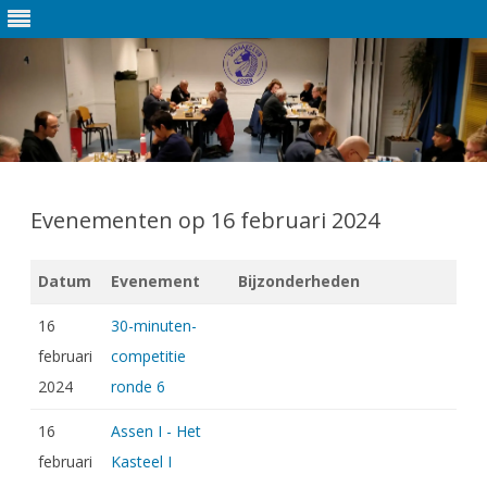
Ga
direct
naar
Evenementen op 16 februari 2024
de
inhoud
Datum
Evenement
Bijzonderheden
16
30-minuten-
februari
competitie
2024
ronde 6
16
Assen I - Het
februari
Kasteel I