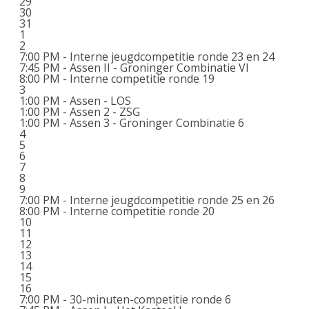
29
30
31
1
2
7:00 PM -
Interne jeugdcompetitie ronde 23 en 24
7:45 PM -
Assen II - Groninger Combinatie VI
8:00 PM -
Interne competitie ronde 19
3
1:00 PM -
Assen - LOS
1:00 PM -
Assen 2 - ZSG
1:00 PM -
Assen 3 - Groninger Combinatie 6
4
5
6
7
8
9
7:00 PM -
Interne jeugdcompetitie ronde 25 en 26
8:00 PM -
Interne competitie ronde 20
10
11
12
13
14
15
16
7:00 PM -
30-minuten-competitie ronde 6