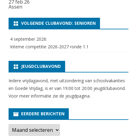
27 feb 26
Assen
VOLGENDE CLUBAVOND: SENIOREN
4 september 2026:
Interne competitie 2026-2027 ronde 1.1
JEUGDCLUBAVOND
Iedere vrijdagavond, met uitzondering van schoolvakanties
en Goede Vrijdag, is er van 19:00 tot 20:00 jeugdclubavond.
Voor meer informatie zie
de jeugdpagina
.
EERDERE BERICHTEN
E
e
r