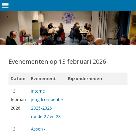
Ga
direct
naar
Evenementen op 13 februari 2026
de
inhoud
Datum
Evenement
Bijzonderheden
13
Interne
februari
jeugdcompetitie
2026
2025-2026
ronde 27 en 28
13
Assen -