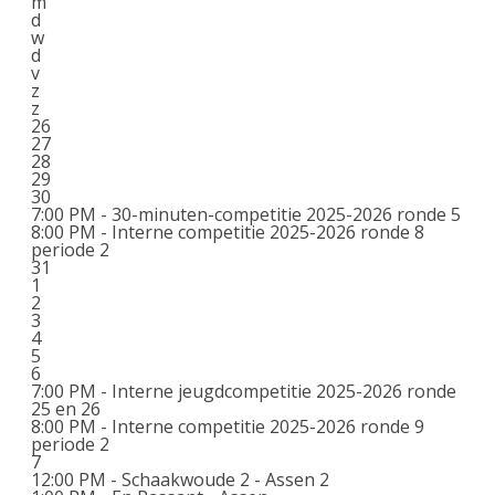
m
d
w
d
v
z
z
26
27
28
29
30
7:00 PM -
30-minuten-competitie 2025-2026 ronde 5
8:00 PM -
Interne competitie 2025-2026 ronde 8
periode 2
31
1
2
3
4
5
6
7:00 PM -
Interne jeugdcompetitie 2025-2026 ronde
25 en 26
8:00 PM -
Interne competitie 2025-2026 ronde 9
periode 2
7
12:00 PM -
Schaakwoude 2 - Assen 2