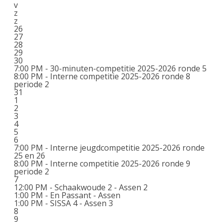
v
z
z
26
27
28
29
30
7:00 PM -
30-minuten-competitie 2025-2026 ronde 5
8:00 PM -
Interne competitie 2025-2026 ronde 8
periode 2
31
1
2
3
4
5
6
7:00 PM -
Interne jeugdcompetitie 2025-2026 ronde
25 en 26
8:00 PM -
Interne competitie 2025-2026 ronde 9
periode 2
7
12:00 PM -
Schaakwoude 2 - Assen 2
1:00 PM -
En Passant - Assen
1:00 PM -
SISSA 4 - Assen 3
8
9