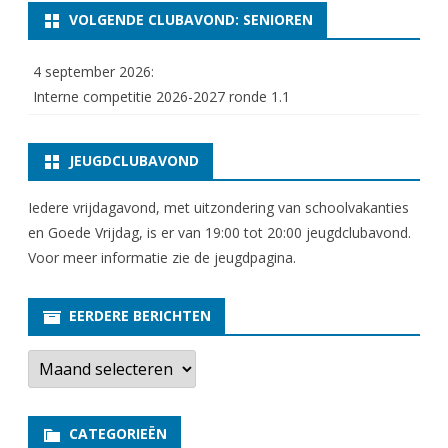
VOLGENDE CLUBAVOND: SENIOREN
4 september 2026:
Interne competitie 2026-2027 ronde 1.1
JEUGDCLUBAVOND
Iedere vrijdagavond, met uitzondering van schoolvakanties
en Goede Vrijdag, is er van 19:00 tot 20:00 jeugdclubavond.
Voor meer informatie zie
de jeugdpagina
.
EERDERE BERICHTEN
E
e
r
d
e
CATEGORIEËN
r