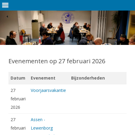
Ga
direct
naar
Evenementen op 27 februari 2026
de
inhoud
Datum
Evenement
Bijzonderheden
27
Voorjaarsvakantie
februari
2026
27
Assen -
februari
Lewenborg