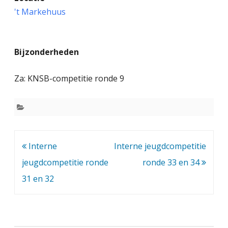
0
't Markehuus
-
m
Bijzonderheden
i
n
Za: KNSB-competitie ronde 9
u
t
e
n
Bericht
Interne
Interne jeugdcompetitie
navigatie
jeugdcompetitie ronde
-
ronde 33 en 34
31 en 32
c
o
m