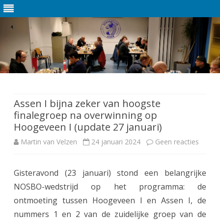
Ga
direct
naar
de
Assen I bijna zeker van hoogste
inhoud
finalegroep na overwinning op
Hoogeveen I (update 27 januari)
Martin van Velzen
24 januari 2024
Geen reacties
o
p
Gisteravond (23 januari) stond een belangrijke
A
NOSBO-wedstrijd op het programma: de
s
ontmoeting tussen Hoogeveen I en Assen I, de
s
nummers 1 en 2 van de zuidelijke groep van de