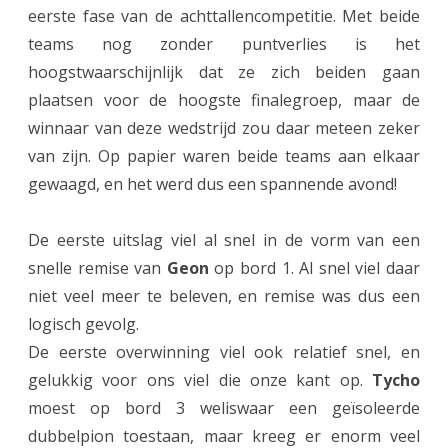
eerste fase van de achttallencompetitie. Met beide
e
teams nog zonder puntverlies is het
n
hoogstwaarschijnlijk dat ze zich beiden gaan
I
plaatsen voor de hoogste finalegroep, maar de
b
winnaar van deze wedstrijd zou daar meteen zeker
van zijn. Op papier waren beide teams aan elkaar
i
gewaagd, en het werd dus een spannende avond!
j
n
De eerste uitslag viel al snel in de vorm van een
a
snelle remise van
Geon
op bord 1. Al snel viel daar
niet veel meer te beleven, en remise was dus een
z
logisch gevolg.
e
De eerste overwinning viel ook relatief snel, en
k
gelukkig voor ons viel die onze kant op.
Tycho
e
moest op bord 3 weliswaar een geïsoleerde
dubbelpion toestaan, maar kreeg er enorm veel
r