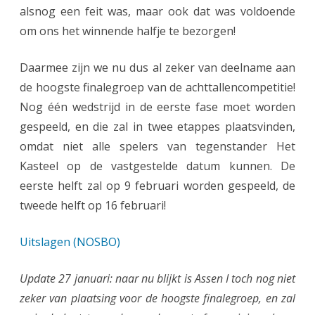
alsnog een feit was, maar ook dat was voldoende
t
om ons het winnende halfje te bezorgen!
e
2
Daarmee zijn we nu dus al zeker van deelname aan
7
de hoogste finalegroep van de achttallencompetitie!
Nog één wedstrijd in de eerste fase moet worden
j
gespeeld, en die zal in twee etappes plaatsvinden,
a
omdat niet alle spelers van tegenstander Het
n
Kasteel op de vastgestelde datum kunnen. De
u
eerste helft zal op 9 februari worden gespeeld, de
tweede helft op 16 februari!
a
r
Uitslagen (NOSBO)
i
Update 27 januari: naar nu blijkt is Assen I toch nog niet
)
zeker van plaatsing voor de hoogste finalegroep, en zal