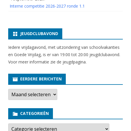
Interne competitie 2026-2027 ronde 1.1
JEUGDCLUBAVOND
Iedere vrijdagavond, met uitzondering van schoolvakanties
en Goede Vrijdag, is er van 19:00 tot 20:00 jeugdclubavond.
Voor meer informatie zie
de jeugdpagina
.
EERDERE BERICHTEN
E
e
r
d
e
CATEGORIEËN
r
e
b
C
e
a