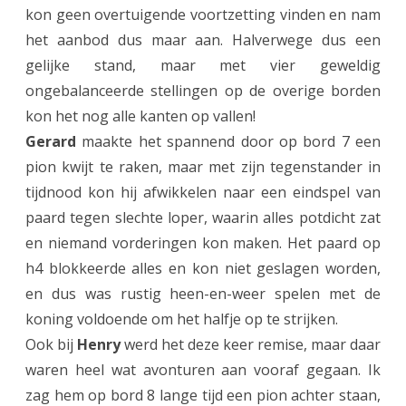
kon geen overtuigende voortzetting vinden en nam
a
het aanbod dus maar aan. Halverwege dus een
l
gelijke stand, maar met vier geweldig
ongebalanceerde stellingen op de overige borden
e
kon het nog alle kanten op vallen!
g
Gerard
maakte het spannend door op bord 7 een
r
pion kwijt te raken, maar met zijn tegenstander in
o
tijdnood kon hij afwikkelen naar een eindspel van
paard tegen slechte loper, waarin alles potdicht zat
e
en niemand vorderingen kon maken. Het paard op
p
h4 blokkeerde alles en kon niet geslagen worden,
n
en dus was rustig heen-en-weer spelen met de
a
koning voldoende om het halfje op te strijken.
Ook bij
Henry
werd het deze keer remise, maar daar
o
waren heel wat avonturen aan vooraf gegaan. Ik
v
zag hem op bord 8 lange tijd een pion achter staan,