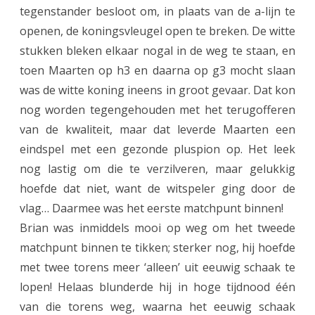
o
tegenstander besloot om, in plaats van de a-lijn te
openen, de koningsvleugel open te breken. De witte
g
stukken bleken elkaar nogal in de weg te staan, en
e
toen Maarten op h3 en daarna op g3 mocht slaan
v
was de witte koning ineens in groot gevaar. Dat kon
e
nog worden tegengehouden met het terugofferen
van de kwaliteit, maar dat leverde Maarten een
e
eindspel met een gezonde pluspion op. Het leek
n
nog lastig om die te verzilveren, maar gelukkig
I
hoefde dat niet, want de witspeler ging door de
(
vlag… Daarmee was het eerste matchpunt binnen!
Brian was inmiddels mooi op weg om het tweede
u
matchpunt binnen te tikken; sterker nog, hij hoefde
p
met twee torens meer ‘alleen’ uit eeuwig schaak te
d
lopen! Helaas blunderde hij in hoge tijdnood één
a
van die torens weg, waarna het eeuwig schaak