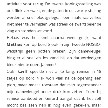
activiteit voor terug. De zwarte koningsstelling was
v
ook flink verzwakt, en de gaten in de zwarte stelling
a
werden al snel blootgelegd. Toen materiaalverlies
n
niet meer te vermijden was streek de zwartspeler de
vlag en stonden we voor!
h
Helaas was het snel daarna weer gelijk, want
o
Mattias
kon op bord 6 ook in zijn tweede NOSBO-
o
wedstrijd geen potten breken. Zijn damevleugel
g
hing er al snel als los zand bij, en dat verdedigen
bleek niet te doen. Jammer!
s
Ook
ikzelf
speelde niet al te lang; remise in 18
t
zetjes op bord 4. Ik won vlak na de opening een
e
pion, maar moest toestaan dat mijn tegenstander
f
mijn damevleugel onder druk kon zetten. Toen hij
remise aanbood en Gerard aangaf dat ik het zelf
i
mocht beslissen heb ik nog even gekeken, maar
n