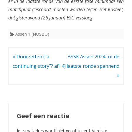
er in de laatste ronde van de eerste fase minimaal een
matchpunt gescoord moeten worden tegen Het Kasteel,
dat gisteravond (26 januari) ESG versloeg.
Assen 1 (NOSBO)
Bericht
Doorzetten (“a
BSSK Assen 2024 tot de
navigatie
continuing story”? afl. 4)
laatste ronde spannend
Geef een reactie
Je e-mailadres wordt niet gepubliceerd.
Vereiste