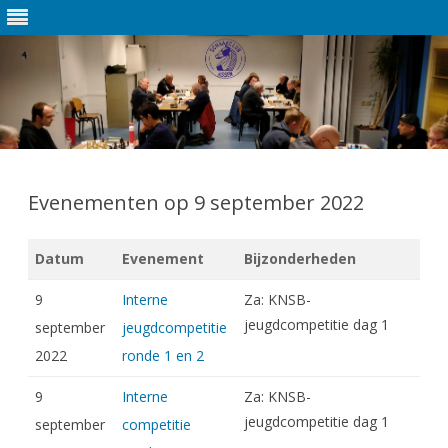
Ga
direct
naar
Evenementen op 9 september 2022
de
inhoud
Datum
Evenement
Bijzonderheden
9
Interne
Za: KNSB-
jeugdcompetitie dag 1
september
jeugdcompetitie
2022
ronde 1 en 2
9
Interne
Za: KNSB-
jeugdcompetitie dag 1
september
competitie