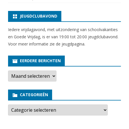
JEUGDCLUBAVOND
Iedere vrijdagavond, met uitzondering van schoolvakanties
en Goede Vrijdag, is er van 19:00 tot 20:00 jeugdclubavond.
Voor meer informatie zie
de jeugdpagina
.
EERDERE BERICHTEN
E
e
r
d
e
CATEGORIEËN
r
e
b
C
e
a
r
t
i
e
c
g
h