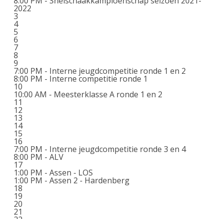
8:00 PM -
Snelschaakkampioenschap seizoen 2021-
2022
3
4
5
6
7
8
9
7:00 PM -
Interne jeugdcompetitie ronde 1 en 2
8:00 PM -
Interne competitie ronde 1
10
10:00 AM -
Meesterklasse A ronde 1 en 2
11
12
13
14
15
16
7:00 PM -
Interne jeugdcompetitie ronde 3 en 4
8:00 PM -
ALV
17
1:00 PM -
Assen - LOS
1:00 PM -
Assen 2 - Hardenberg
18
19
20
21